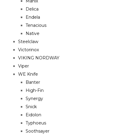
Manix
Delica
Endela
Tenacious
Native
Steelclaw
Victorinox
VIKING NORDWAY
Viper
WE Knife
Banter
High-Fin
Synergy
Snick
Eidolon
Typhoeus
Soothsayer