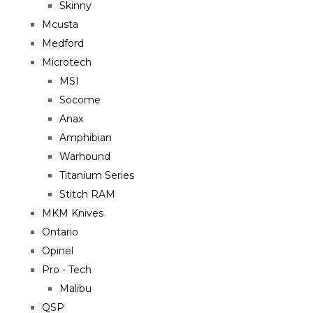
Skinny
Mcusta
Medford
Microtech
MSI
Socome
Anax
Amphibian
Warhound
Titanium Series
Stitch RAM
MKM Knives
Ontario
Opinel
Pro - Tech
Malibu
QSP