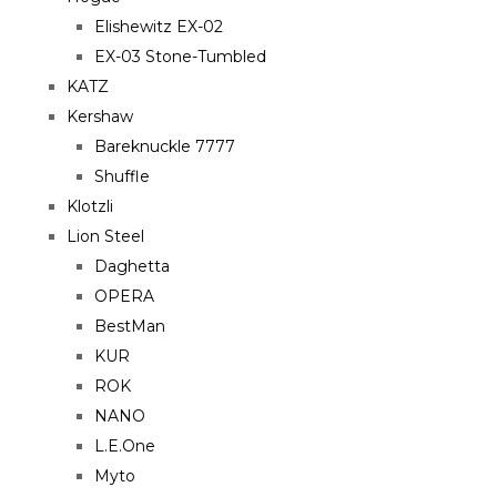
Elishewitz EX-02
EX-03 Stone-Tumbled
KATZ
Kershaw
Bareknuckle 7777
Shuffle
Klotzli
Lion Steel
Daghetta
OPERA
BestMan
KUR
ROK
NANO
L.E.One
Myto