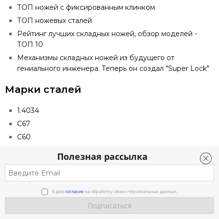
ТОП ножей с фиксированным клинком
ТОП ножевых сталей
Рейтинг лучших складных ножей, обзор моделей -
ТОП 10
Механизмы складных ножей из будущего от
гениального инженера. Теперь он создал "Super Lock"
Марки сталей
1.4034
C67
C60
S7 Tool Steel
Полезная рассылка
Tungsten Carbide
1095 Carbon Steel
Bohler К110
Я даю
согласие
на обработку своих персональных данных.
San Mai
AR-RPM9