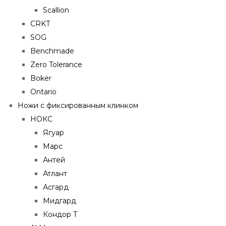
Scallion
CRKT
SOG
Benchmade
Zero Tolerance
Boker
Ontario
Ножи с фиксированным клинком
НОКС
Ягуар
Марс
Антей
Атлант
Асгард
Мидгард
Кондор Т