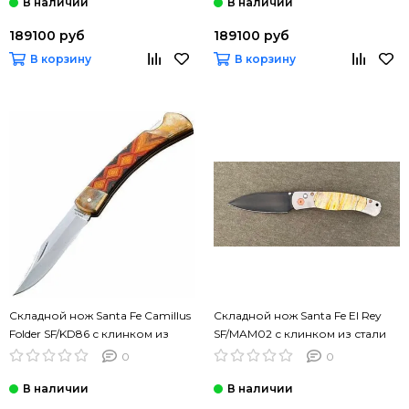
189100 руб
189100 руб
В корзину
В корзину
Складной нож Santa Fe Camillus
Складной нож Santa Fe El Rey
Folder SF/KD86 с клинком из
SF/MAM02 с клинком из стали
стали 420НС, рукоять дерево
VG-10, рукоять титан
0
0