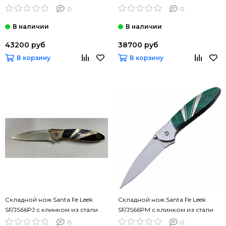
стали VG-10, рукоять титан
стали Sandvik™ 14C28N, рукоять
0
0
нерж.сталь
43200 руб
38700 руб
В корзину
В корзину
Складной нож Santa Fe Leek
Складной нож Santa Fe Leek
SF/JS66PJ с клинком из стали
SF/JS66PM с клинком из стали
Sandvik™ 14C28N, рукоять
Sandvik™ 14C28N, рукоять
0
0