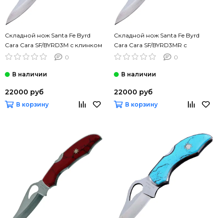
Складной нож Santa Fe Byrd
Складной нож Santa Fe Byrd
Cara Cara SF/BYRD3M с клинком
Cara Cara SF/BYRD3MR с
из стали 8Cr13MoV, рукоять
клинком из стали 8Cr13MoV,
0
0
нерж.сталь
рукоять нерж.сталь
22000 руб
22000 руб
В корзину
В корзину