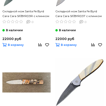
Складной нож Santa Fe Byrd
Складной нож Santa Fe Byrd
Cara Cara SF/BYRD3R с клинком
Cara Cara SF/BYRD3T с клинком
из стали 8Cr13MoV, рукоять
из стали 8Cr13MoV, рукоять
0
0
нерж.сталь
нерж.сталь
22000 руб
22000 руб
В корзину
В корзину