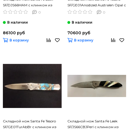
SF/DJS66MAM с клинком из
SF/GE01Anodized Australen Opal с
стали Damascus Alabama,
клинком из стали VG-10,
0
0
рукоять нерж.сталь
рукоять титан
86100 руб
70600 руб
В корзину
В корзину
Складной нож Santa Fe Tesoro
Складной нож Santa Fe Leek
SF/GE01TurAbBr с клинком из
SF/JS66CBJPerl с клинком из