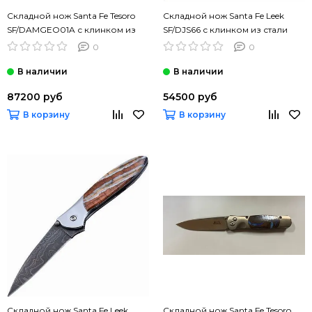
Складной нож Santa Fe Tesoro
Складной нож Santa Fe Leek
SF/DAMGEO01A с клинком из
SF/DJS66 с клинком из стали
стали Stainless Damascus,
Damascus Alabama, рукоять
0
0
рукоять титан
нерж.сталь
87200 руб
54500 руб
В корзину
В корзину
Складной нож Santa Fe Leek
Складной нож Santa Fe Tesoro