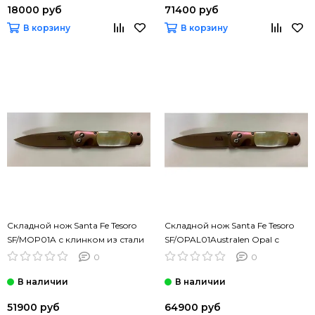
18000 руб
71400 руб
В корзину
В корзину
Складной нож Santa Fe Tesoro
Складной нож Santa Fe Tesoro
SF/MOP01A с клинком из стали
SF/OPAL01Australen Opal с
VG-10, рукоять титан
клинком из стали VG-10,
0
0
рукоять титан
51900 руб
64900 руб