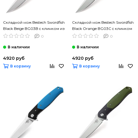
Складной нож Bestech Swordfish
Складной нож Bestech Swordfish
Black Beige BG03B c клинком из
Black Orange BG03C c клинком
стали D2, рукоять G10
из стали D2, рукоять G10
0
0
4920 руб
4920 руб
В корзину
В корзину