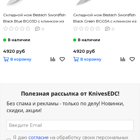
Складной нож Bestech Swordfish
Складной нож Bestech Swordfish
Black Blue BG03D c клинком из
Black Green BG03A c клинком из
стали D2, рукоять G10
стали D2, рукоять G10
0
0
4920 руб
4920 руб
В корзину
В корзину
Полезная рассылка от KnivesEDC!
Без спама и рекламы - только по делу! Новинки,
скидки, акции!
Я даю
согласие
на обработку своих персональных