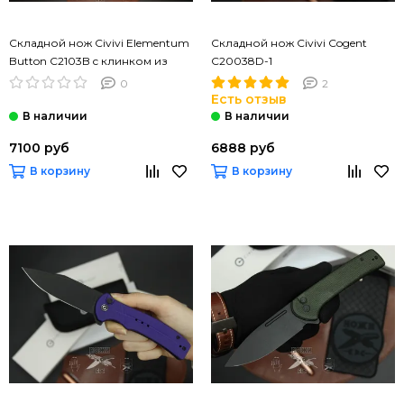
Складной нож Civivi Elementum
Складной нож Civivi Cogent
Button C2103B c клинком из
C20038D-1
стали Sandvik™ 14C28N, рукоять
0
2
микарта
Есть отзыв
7100 руб
6888 руб
В корзину
В корзину