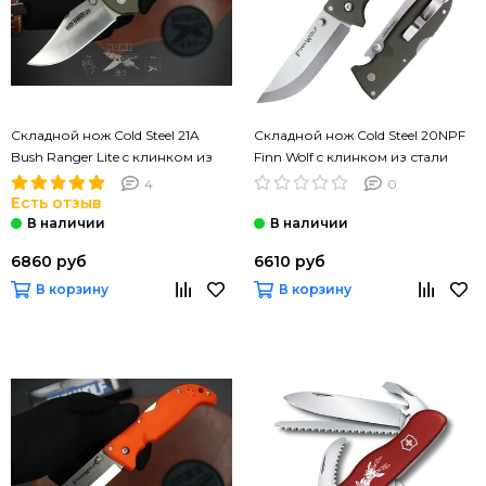
Складной нож Cold Steel 21A
Складной нож Cold Steel 20NPF
Bush Ranger Lite c клинком из
Finn Wolf c клинком из стали
стали 8Cr13MoV, рукоять GRN
AUS-8A, рукоять Grivory (Griv-
4
0
Ex)
Есть отзыв
6860 руб
6610 руб
В корзину
В корзину