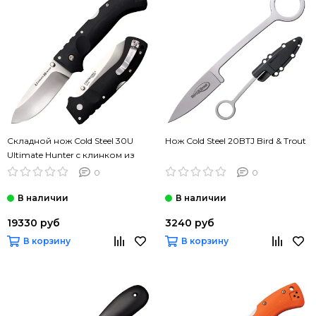
Складной нож Cold Steel 30U
Нож Cold Steel 20BTJ Bird & Trout
Ultimate Hunter c клинком из
стали CPM-S35VN, рукоять G10
0
0
19330 руб
3240 руб
В корзину
В корзину