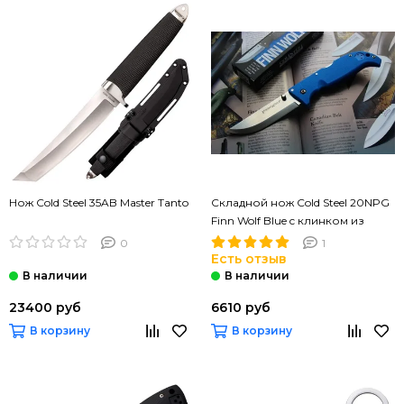
Нож Cold Steel 35AB Master Tanto
Складной нож Cold Steel 20NPG
Finn Wolf Blue c клинком из
стали AUS-8, рукоять Grivory
0
1
(Griv-Ex)
Есть отзыв
23400 руб
6610 руб
В корзину
В корзину