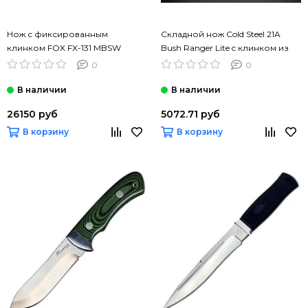
Нож с фиксированным
Складной нож Cold Steel 21A
клинком FOX FX-131 MBSW
Bush Ranger Lite c клинком из
стали 8Cr13MoV, рукоять GRN
0
0
26150 руб
5072.71 руб
В корзину
В корзину