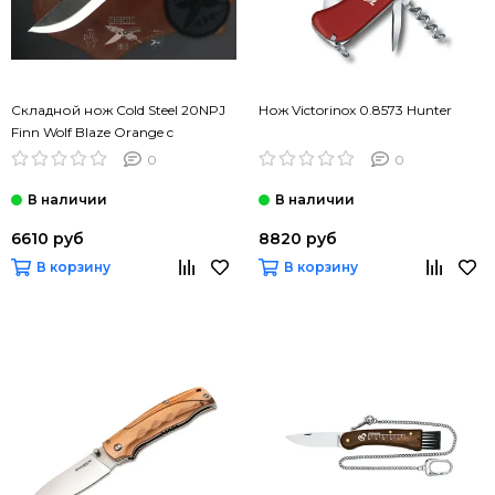
Складной нож Cold Steel 20NPJ
Нож Victorinox 0.8573 Hunter
Finn Wolf Blaze Orange c
клинком из стали AUS-8A,
0
0
рукоять Grivory (Griv-Ex)
6610 руб
8820 руб
В корзину
В корзину