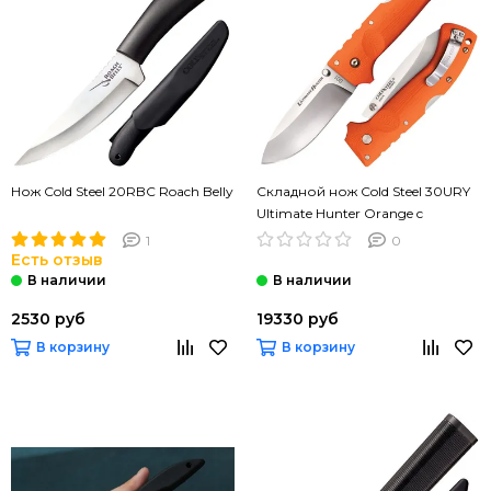
Нож Cold Steel 20RBC Roach Belly
Складной нож Cold Steel 30URY
Ultimate Hunter Orange c
клинком из стали CPM-S35VN,
1
0
рукоять G10
Есть отзыв
2530 руб
19330 руб
В корзину
В корзину