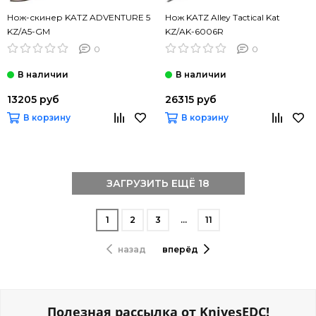
Нож-скинер KATZ ADVENTURE 5
Нож KATZ Alley Tactical Kat
KZ/A5-GM
KZ/AK-6006R
0
0
13205 руб
26315 руб
В корзину
В корзину
ЗАГРУЗИТЬ ЕЩЁ 18
1
2
3
…
11
назад
вперёд
Полезная рассылка от KnivesEDC!