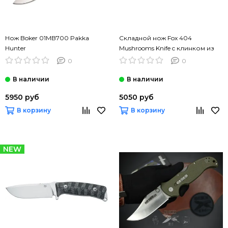
Нож Boker 01MB700 Pakka
Складной нож Fox 404
Hunter
Mushrooms Knife c клинком из
стали 420C, рукоять дерево
0
0
(Палисандр)
5950 руб
5050 руб
В корзину
В корзину
NEW