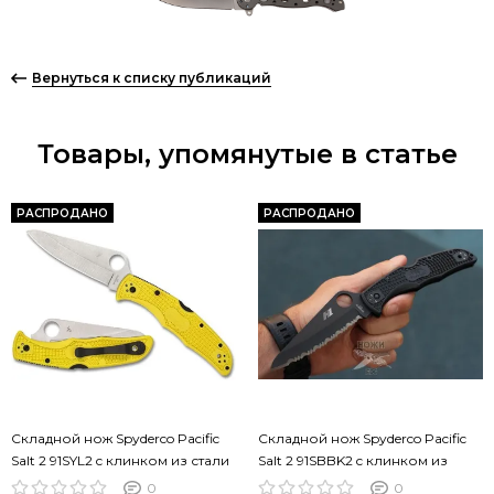
Вернуться к списку публикаций
Товары, упомянутые в статье
РАСПРОДАНО
РАСПРОДАНО
Складной нож Spyderco Pacific
Складной нож Spyderco Pacific
Salt 2 91SYL2 c клинком из стали
Salt 2 91SBBK2 c клинком из
H1, рукоять G10
стали H1, рукоять FRN
0
0