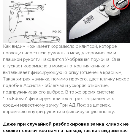
Как видим нож имеет коромысло с клипсой, которое
проходит через всю рукоять, а между коромыслом и
плашкой рукояти находится У-образная пружина. Она
опускает коромысло в момент открытия клинка и
выталкивает фиксирующую кнопку (отмечена красным).
Такая хитрая начинка, помимо прочего, дает клинку некое
подобие Ассиста - облегчая и ускоряя открытие,
подпружинивая его выброс. В то же время система
"Lockdown" фиксирует клинок в трех направлениях
сродни известному замку Три АД Лок: за шпенек,
коромысло внутри рукояти и фиксирующую кнопку.
Даже при случайной разблокировке замка клинок не
сможет сложиться вам на пальцы, так как выдвижная