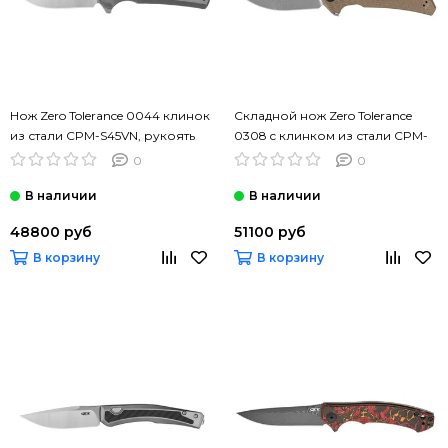
Нож Zero Tolerance 0044 клинок
Складной нож Zero Tolerance
из стали CPM-S45VN, рукоять
0308 c клинком из стали CPM-
Титан
20CV, рукоять титан / G10
0
0
48800 руб
51100 руб
В корзину
В корзину