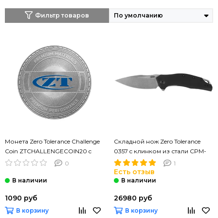
Фильтр товаров
Монета Zero Tolerance Challenge
Складной нож Zero Tolerance
Coin ZTCHALLENGECOIN20 c
0357 c клинком из стали CPM-
клинком из стали , рукоять
20CV, рукоять G10
0
1
Есть отзыв
1090 руб
26980 руб
В корзину
В корзину