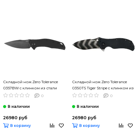
Складной нож Zero Tolerance
Складной нож Zero Tolerance
0357BW c клинком из стали
0350TS Tiger Stripe c клинком из
CPM-20CV, рукоять G10
стали CPM-S30V, рукоять G10
0
0
26980 руб
26980 руб
В корзину
В корзину