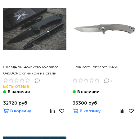
Складной нож Zero Tolerance
Нож Zero Tolerance 0450
0450CF c клинком из стали
CPM-S35VN, рукоять титан /
1
0
карбон
Есть отзыв
32720 руб
33300 руб
В корзину
В корзину