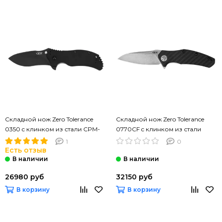
Складной нож Zero Tolerance
Складной нож Zero Tolerance
0350 c клинком из стали CPM-
0770CF c клинком из стали
S30V, рукоять G10
CPM-S35VN, рукоять карбон
1
0
Есть отзыв
26980 руб
32150 руб
В корзину
В корзину