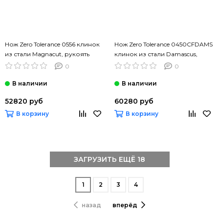
Нож Zero Tolerance 0556 клинок
Нож Zero Tolerance 0450CFDAMS
из стали Magnacut, рукоять
клинок из стали Damascus,
Titan/Carbon
рукоять Титан/Carbon fiber
0
0
52820 руб
60280 руб
В корзину
В корзину
ЗАГРУЗИТЬ ЕЩЁ 18
1
2
3
4
назад
вперёд