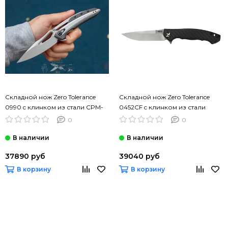
Складной нож Zero Tolerance
Складной нож Zero Tolerance
0990 c клинком из стали CPM-
0452CF c клинком из стали
20CV, рукоять карбон
CPM-S35VN, рукоять титан
0
0
37890 руб
39040 руб
В корзину
В корзину