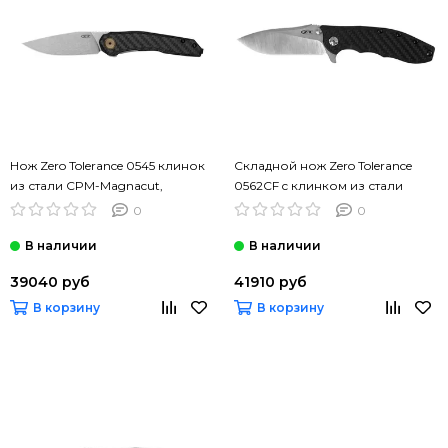
Нож Zero Tolerance 0545 клинок
Складной нож Zero Tolerance
из стали CPM-Magnacut,
0562CF c клинком из стали
рукоять титан
CPM-20CV, рукоять титан /
0
0
карбон
39040 руб
41910 руб
В корзину
В корзину