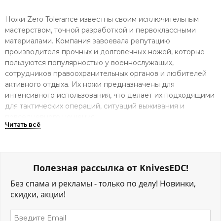
Ножи Zero Tolerance известны своим исключительным
мастерством, точной разработкой и первоклассными
материалами. Компания завоевала репутацию
производителя прочных и долговечных ножей, которые
пользуются популярностью у военнослужащих,
сотрудников правоохранительных органов и любителей
активного отдыха. Их ножи предназначены для
интенсивного использования, что делает их подходящими
для тактических операций, ситуаций выживания и
повседневного ношения.
Складные ножи Zero Tolerance это преимущественно
универсальные тактично-джентльменские ножи. Но в
ассортименте производителя всё же можно отыскать
Полезная рассылка от KnivesEDC!
складни с перевесом в тактическую сторону. К примеру
300я серия ножей.
Без спама и рекламы - только по делу! Новинки,
Фиксированные ножи Zero Tolerance - вот тут тактика в
скидки, акции!
чистом виде, настолько чистом что почти все модели не
проходят по законодательству нашей страны. Поэтому в