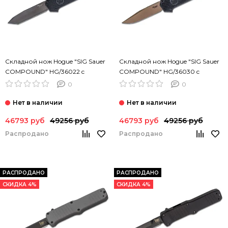
Складной нож Hogue "SIG Sauer
Складной нож Hogue "SIG Sauer
COMPOUND" HG/36022 c
COMPOUND" HG/36030 c
клинком из стали CPM-S30V,
клинком из стали CPM-S30V,
0
0
рукоять G10 / алюминий
рукоять G10 / алюминий
46793 руб
49256 руб
46793 руб
49256 руб
Распродано
Распродано
РАСПРОДАНО
РАСПРОДАНО
СКИДКА 4%
СКИДКА 4%