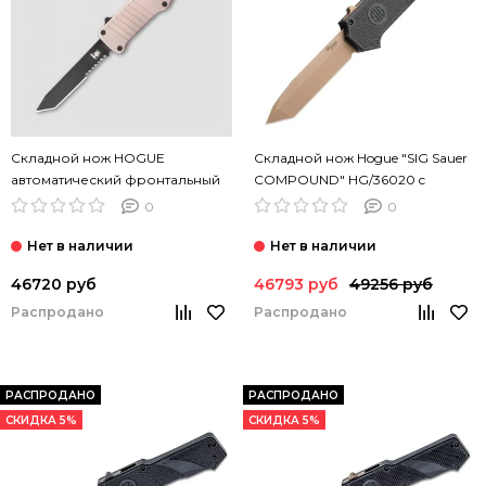
Складной нож HOGUE
Складной нож Hogue "SIG Sauer
автоматический фронтальный
COMPOUND" HG/36020 c
выкидной «HK Hadron»
клинком из стали CPM-S30V,
0
0
HG/HK/54003 c клинком из
рукоять G10 / алюминий
стали 154CM, рукоять алюминий
46720 руб
46793 руб
49256 руб
Распродано
Распродано
РАСПРОДАНО
РАСПРОДАНО
СКИДКА 5%
СКИДКА 5%