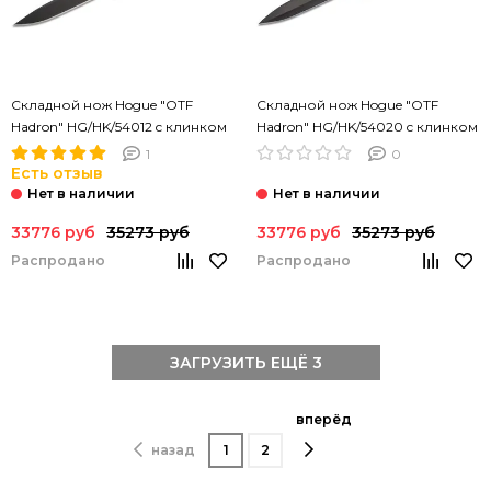
Складной нож Hogue "OTF
Складной нож Hogue "OTF
Hadron" HG/HK/54012 c клинком
Hadron" HG/HK/54020 c клинком
из стали 154CM, рукоять
из стали 154CM, рукоять
1
0
алюминий
алюминий
Есть отзыв
33776 руб
35273 руб
33776 руб
35273 руб
Распродано
Распродано
ЗАГРУЗИТЬ ЕЩЁ 3
вперёд
назад
1
2