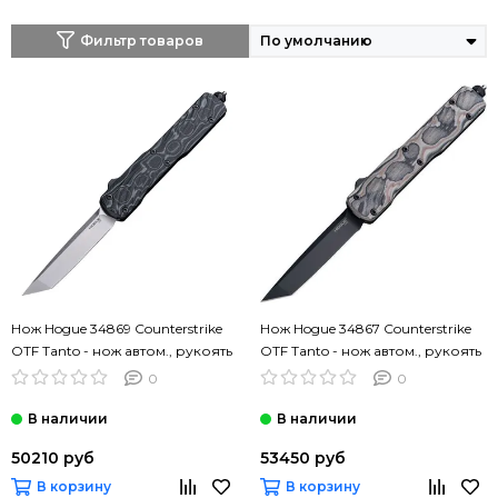
Фильтр товаров
Нож Hogue 34869 Counterstrike
Нож Hogue 34867 Counterstrike
OTF Tanto - нож автом., рукоять
OTF Tanto - нож автом., рукоять
цветн. G10, клинок CPM 20CV
коричн. G10, черн. клинок CPM
0
0
20CV
50210 руб
53450 руб
В корзину
В корзину