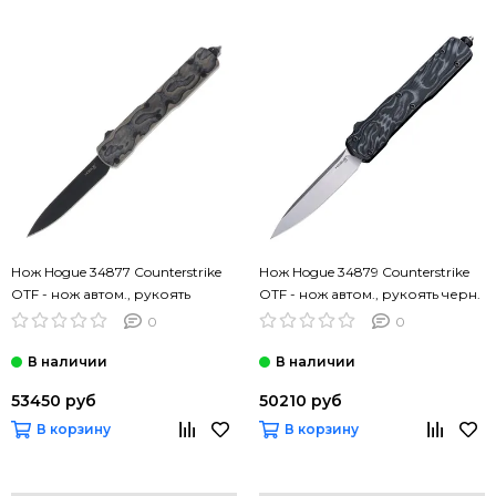
Нож Hogue 34877 Counterstrike
Нож Hogue 34879 Counterstrike
OTF - нож автом., рукоять
OTF - нож автом., рукоять черн.
цветной G10, черн. клинок CPM
G10, клинок CPM 20CV
0
0
20CV
53450 руб
50210 руб
В корзину
В корзину