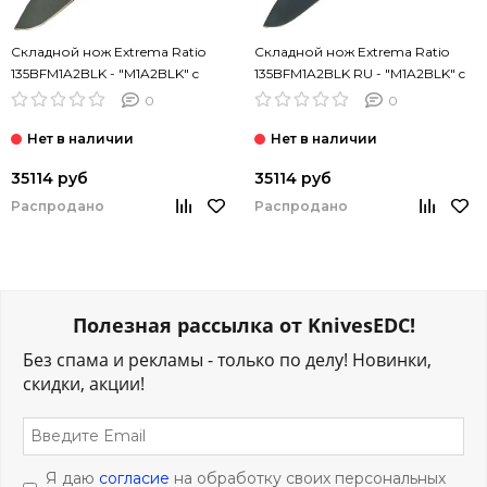
Складной нож Extrema Ratio
Складной нож Extrema Ratio
135BFM1A2BLK - "M1A2BLK" c
135BFM1A2BLK RU - "M1A2BLK" c
клинком из стали Böhler N690,
клинком из стали Böhler N690,
0
0
рукоять Anticorodal®
рукоять Anticorodal®
35114 руб
35114 руб
Распродано
Распродано
Полезная рассылка от KnivesEDC!
Без спама и рекламы - только по делу! Новинки,
скидки, акции!
Я даю
согласие
на обработку своих персональных