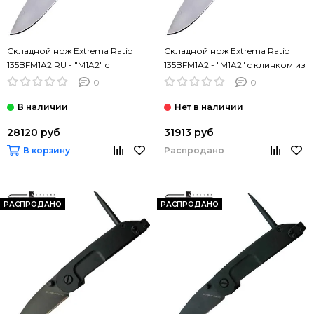
Складной нож Extrema Ratio
Складной нож Extrema Ratio
135BFM1A2 RU - "M1A2" c
135BFM1A2 - "M1A2" c клинком из
клинком из стали Böhler N690,
стали Böhler N690, рукоять
0
0
рукоять Anticorodal®
Anticorodal®
28120 руб
31913 руб
Распродано
В корзину
РАСПРОДАНО
РАСПРОДАНО