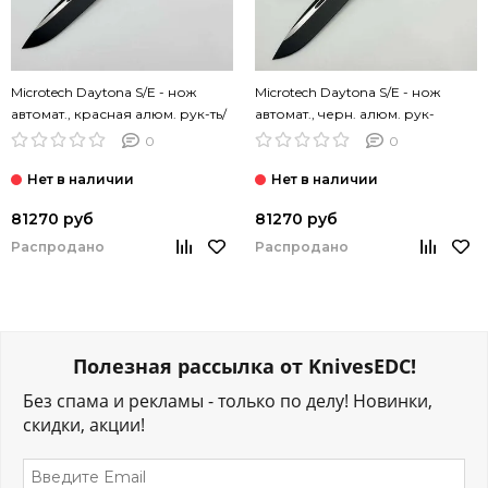
Microtech Daytona S/E - нож
Microtech Daytona S/E - нож
автомат., красная алюм. рук-ть/
автомат., черн. алюм. рук-
карбон, черн. клинок
ть/Bubbles Inlay, черн. клинок
0
0
81270 руб
81270 руб
Распродано
Распродано
Полезная рассылка от KnivesEDC!
Без спама и рекламы - только по делу! Новинки,
скидки, акции!