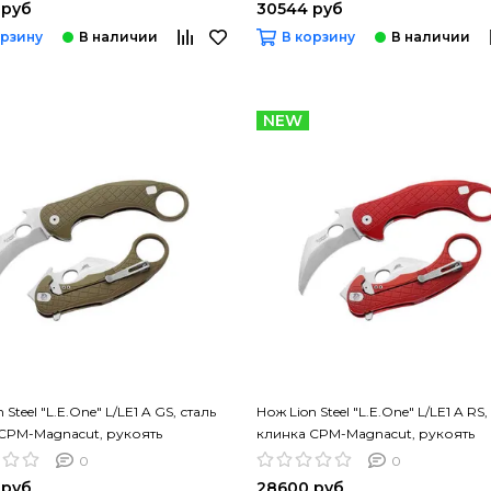
 руб
30544 руб
орзину
В корзину
NEW
 Steel "L.E.One" L/LE1 A GS, сталь
Нож Lion Steel "L.E.One" L/LE1 A RS,
CPM-Magnacut, рукоять
клинка CPM-Magnacut, рукоять
ий
алюминий
0
0
 руб
28600 руб