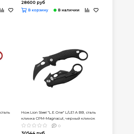
28600 руб
В корзину
 сталь
Нож Lion Steel "L.E.One" L/LE1 A BB, сталь
клинка CPM-Magnacut, черный клинок
0
30544 руб