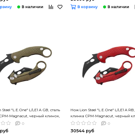
орзину
В корзину
 Steel "L.E.One" L/LE1 A GB, сталь
Нож Lion Steel "L.E.One" L/LE1 A RB,
CPM-Magnacut, черный клинок,
клинка CPM-Magnacut, черный к
 рук.
красня рук.
0
0
 руб
30544 руб