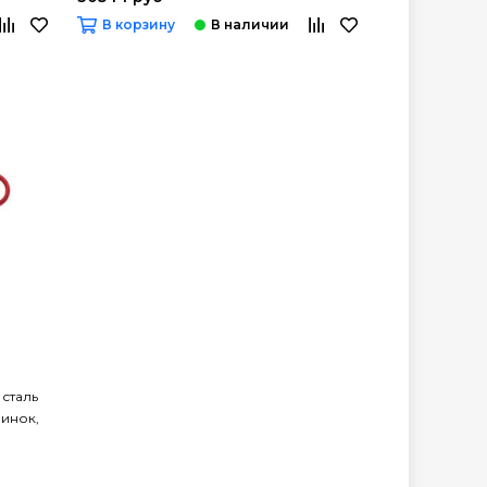
В корзину
 сталь
линок,