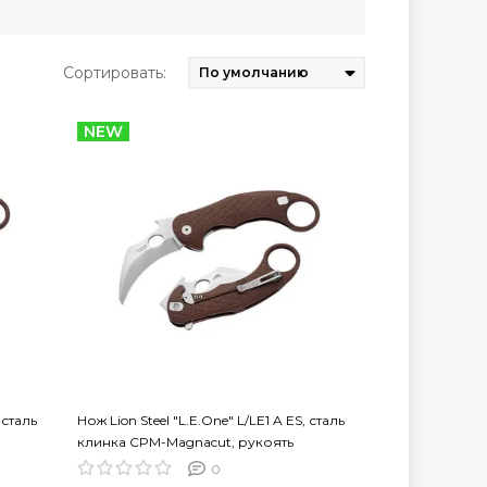
Сортировать:
NEW
 сталь
Нож Lion Steel "L.E.One" L/LE1 A ES, сталь
клинка CPM-Magnacut, рукоять
алюминий
0