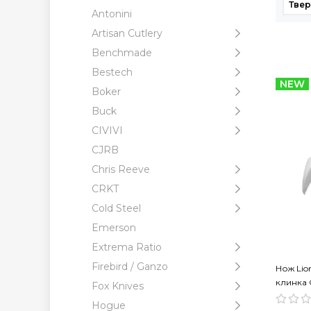
Твер
Antonini
Artisan Cutlery
Benchmade
Bestech
NEW
Boker
Buck
CIVIVI
CJRB
Chris Reeve
CRKT
Cold Steel
Emerson
Extrema Ratio
Firebird / Ganzo
Нож Lion
клинка 
Fox Knives
алюмин
Hogue