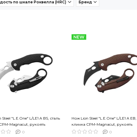
дость по шкале Роквелла (HRC)
Бренд
NEW
 Steel "L.E.One" L/LE1 A BS, сталь
Нож Lion Steel "L.E.One" L/LE1 A EB,
CPM-Magnacut, рукоять
клинка CPM-Magnacut, рукоять
ий
алюминий
0
0