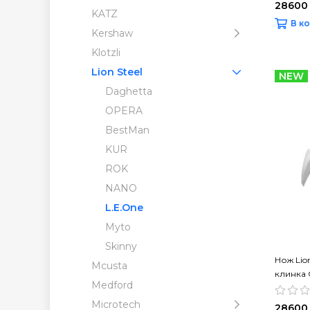
28600
KATZ
В к
Kershaw
Klotzli
Lion Steel
NEW
Daghetta
OPERA
BestMan
KUR
ROK
NANO
L.E.One
Myto
Skinny
Нож Lion
Mcusta
клинка 
Medford
алюмин
Microtech
28600