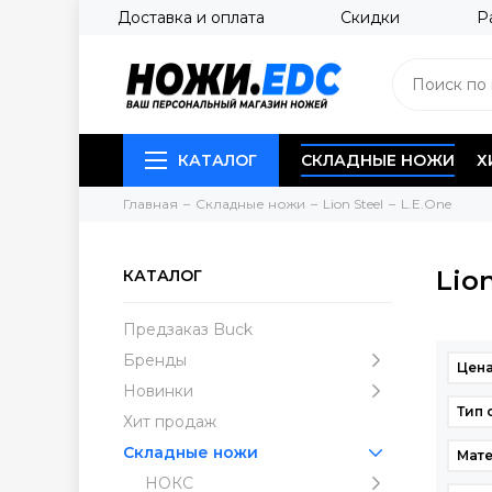
Доставка и оплата
Скидки
Р
КАТАЛОГ
СКЛАДНЫЕ НОЖИ
Х
Главная
Складные ножи
Lion Steel
L.E.One
Lion
КАТАЛОГ
Предзаказ Buck
Бренды
Цена
Новинки
Тип 
Хит продаж
Складные ножи
Мат
НОКС