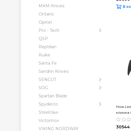
MKM Knives
В к
Ontario
Opinel
Pro - Tech
QSP
Reptilian
Ruike
Santa Fe
Sandrin Knives
SENCUT
SOG
Spartan Blade
Spyderco
Нож Lion
Steelclaw
клинка 
зеленая
Victorinox
30544
VIKING NORDWAY