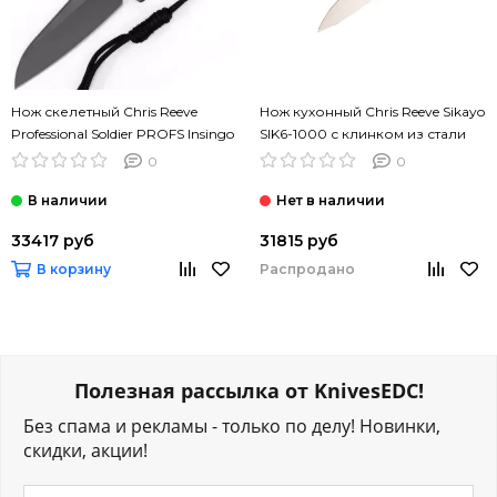
Нож скелетный Chris Reeve
Нож кухонный Chris Reeve Sikayo
Professional Soldier PROFS Insingo
SIK6-1000 с клинком из стали
с клинком из стали CPM-S35VN
CPM-S30V, рукоять пластик
0
0
UItem1000
33417 руб
31815 руб
Распродано
В корзину
Полезная рассылка от KnivesEDC!
Без спама и рекламы - только по делу! Новинки,
скидки, акции!