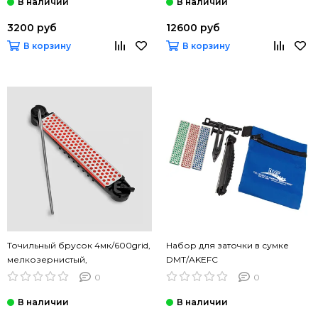
3200 руб
12600 руб
В корзину
В корзину
Точильный брусок 4мк/600grid,
Набор для заточки в сумке
мелкозернистый,
DMT/AKEFC
направл.стержень DMT/AHF
0
0