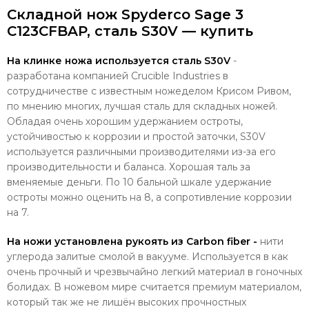
Складной нож Spyderco Sage 3
C123CFBAP, сталь S30V — купить
На клинке ножа используется сталь S30V
-
разработана компанией Сrucible Industries в
сотрудничестве с известным ножеделом Крисом Ривом,
по мнению многих, лучшая сталь для складных ножей.
Обладая очень хорошим удержанием остроты,
устойчивостью к коррозии и простой заточки, S30V
используется различными производителями из-за его
производительности и баланса. Хорошая таль за
вменяемые деньги. По 10 бальной шкале удержание
остроты можно оценить на 8, а сопротивление коррозии
на 7.
На ножи установлена рукоять из Carbon fiber -
нити
углерода залитые смолой в вакууме. Используется в как
очень прочный и чрезвычайно легкий материал в гоночных
болидах. В ножевом мире считается премиум материалом,
который так же не лишён высоких прочностных