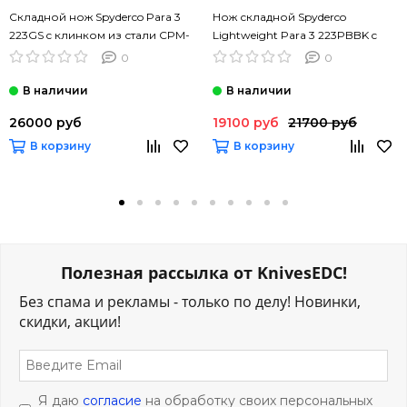
Складной нож Spyderco Para 3
Нож складной Spyderco
223GS c клинком из стали CPM-
Lightweight Para 3 223PBBK c
S45VN, рукоять G10
клинком из стали CTS-BD1,
0
0
рукоять FRN
26000 руб
19100 руб
21700 руб
В корзину
В корзину
Полезная рассылка от KnivesEDC!
Без спама и рекламы - только по делу! Новинки,
скидки, акции!
Я даю
согласие
на обработку своих персональных