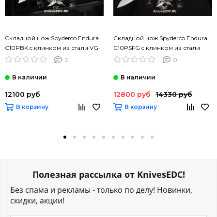
Складной нож Spyderco Endura
Складной нож Spyderco Endura
C10PBK c клинком из стали VG-
C10PSFG c клинком из стали
10, рукоять FRN
VG-10, рукоять FRN
0
0
12100 руб
12800 руб
14330 руб
В корзину
В корзину
Полезная рассылка от KnivesEDC!
Без спама и рекламы - только по делу! Новинки,
скидки, акции!