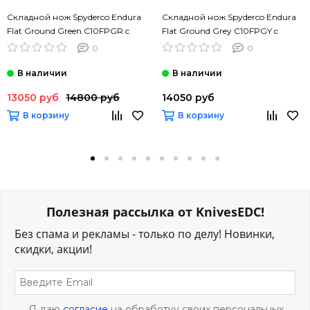
Складной нож Spyderco Endura
Складной нож Spyderco Endura
Flat Ground Green C10FPGR c
Flat Ground Grey C10FPGY c
клинком из стали VG-10,
клинком из стали VG-10,
0
0
рукоять FRN
рукоять FRN
13050 руб
14800 руб
14050 руб
В корзину
В корзину
Полезная рассылка от KnivesEDC!
Без спама и рекламы - только по делу! Новинки,
скидки, акции!
Я даю
согласие
на обработку своих персональных