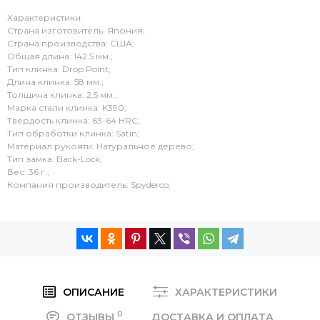
Характеристики:
Страна изготовитель: Япония;
Страна производства: США;
Общая длина: 142.5 мм.;
Тип клинка: Drop Point;
Длина клинка: 58 мм.;
Толщина клинка: 2,5 мм.;
Марка стали клинка: K390;
Твердость клинка: 63-64 HRC;
Тип обработки клинка: Satin;
Материал рукояти: Натуральное дерево;
Тип замка: Back-Lock;
Вес: 36 г.;
Компания производитель: Spyderco;
ОПИСАНИЕ
ХАРАКТЕРИСТИКИ
0
ОТЗЫВЫ
ДОСТАВКА И ОПЛАТА