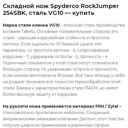
Складной нож Spyderco RockJumper
254SBK, сталь VG10 — купить
Марка стали клинка VG10
- японская сталь производства
копании Takefu. Основные положительные стороны это
стали - хорошая коррозийная стойкость и простота
заточки. Если оценить по 10 бальной шкале эти
параметры, то простота заточки - 6, сопротивление
коррозии - 7, удержание остроты - 5, прочность - 4.
Оценочные показатели у этой стали могут отличаться в
большую сторону по удержанию остроты и прочности,
если клинок изготовлен в Японии. Всё таки японцы у себя
на родине прознали все тонкости термообработки этой
стали. Близка к характеристикам стали 154CM, но имеет
более высокую защиту от коррозии.
На рукояти ножа применяется материал FRN / Zytel -
стекловолокно пропитанное нейлоном. Созданный
американскими химиками компании Дюпонт, этот пластик
получил широкое применение в различных сферах.