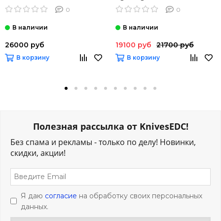
S45VN, рукоять G10
клинком из стали CTS-BD1,
0
0
рукоять FRN
26000 руб
19100 руб
21700 руб
В корзину
В корзину
Полезная рассылка от KnivesEDC!
Без спама и рекламы - только по делу! Новинки,
скидки, акции!
Я даю
согласие
на обработку своих персональных
данных.