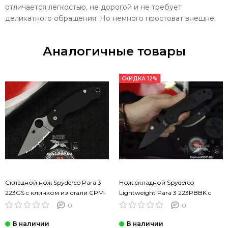
отличается легкостью, не дорогой и не требует
деликатного обращения. Но немного простоват внешне.
Аналогичные товары
СКИДКА 12%
Складной нож Spyderco Para 3
Нож складной Spyderco
223GS c клинком из стали CPM-
Lightweight Para 3 223PBBK c
S45VN, рукоять G10
клинком из стали CTS-BD1,
0
0
рукоять FRN