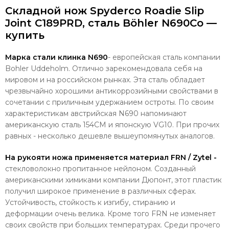
Складной нож Spyderco Roadie Slip
Joint C189PRD, сталь Böhler N690Co —
купить
Марка стали клинка N690
- европейская сталь компании
Bohler Uddeholm. Отлично зарекомендовала себя на
мировом и на российском рынках.
Эта сталь обладает
чрезвычайно хорошими антикоррозийными свойствами в
сочетании с приличным удержанием остроты. По своим
характеристикам австрийская N690 напоминают
американскую сталь 154СМ и японскую VG10. При прочих
равных - несколько дешевле вышеупомянутых аналогов.
На рукояти ножа применяется материал FRN / Zytel -
стекловолокно пропитанное нейлоном. Созданный
американскими химиками компании Дюпонт, этот пластик
получил широкое применение в различных сферах.
Устойчивость, стойкость к изгибу, стиранию и
деформации очень велика. Кроме того FRN не изменяет
своих свойств при больших температурах. Среди прочего