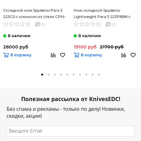
Складной нож Spyderco Para 3
Нож складной Spyderco
223GS c клинком из стали CPM-
Lightweight Para 3 223PBBK c
S45VN, рукоять G10
клинком из стали CTS-BD1,
0
0
рукоять FRN
26000 руб
19100 руб
21700 руб
В корзину
В корзину
Полезная рассылка от KnivesEDC!
Без спама и рекламы - только по делу! Новинки,
скидки, акции!