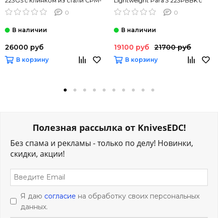
223GS c клинком из стали CPM-
Lightweight Para 3 223PBBK c
S45VN, рукоять G10
клинком из стали CTS-BD1,
0
0
рукоять FRN
26000 руб
19100 руб
21700 руб
В корзину
В корзину
Полезная рассылка от KnivesEDC!
Без спама и рекламы - только по делу! Новинки,
скидки, акции!
Я даю
согласие
на обработку своих персональных
данных.