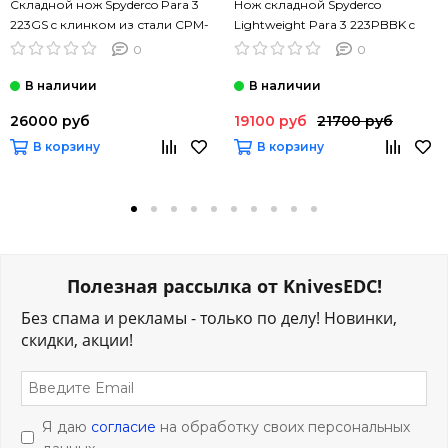
Складной нож Spyderco Para 3
Нож складной Spyderco
223GS c клинком из стали CPM-
Lightweight Para 3 223PBBK c
S45VN, рукоять G10
клинком из стали CTS-BD1,
0
0
рукоять FRN
26000 руб
19100 руб
21700 руб
В корзину
В корзину
Полезная рассылка от KnivesEDC!
Без спама и рекламы - только по делу! Новинки,
скидки, акции!
Я даю
согласие
на обработку своих персональных