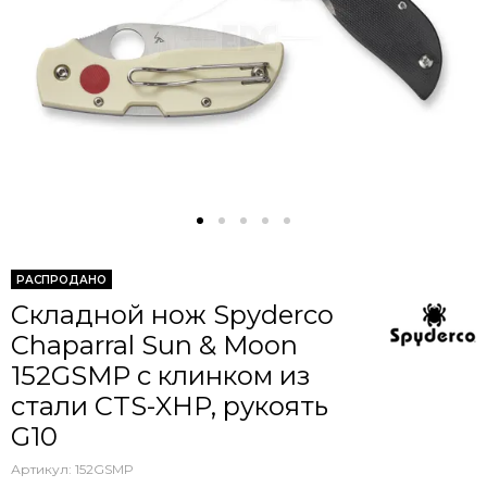
РАСПРОДАНО
Складной нож Spyderco
Chaparral Sun & Moon
152GSMP c клинком из
стали CTS-XHP, рукоять
G10
Артикул:
152GSMP