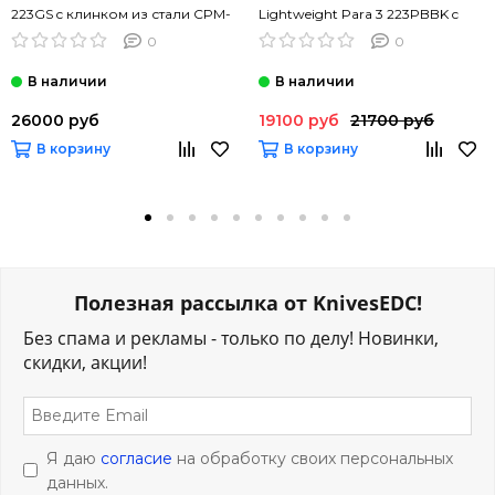
223GS c клинком из стали CPM-
Lightweight Para 3 223PBBK c
S45VN, рукоять G10
клинком из стали CTS-BD1,
0
0
рукоять FRN
26000 руб
19100 руб
21700 руб
В корзину
В корзину
Полезная рассылка от KnivesEDC!
Без спама и рекламы - только по делу! Новинки,
скидки, акции!
Я даю
согласие
на обработку своих персональных
данных.