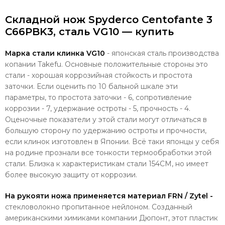
Складной нож Spyderco Centofante 3
C66PBK3, сталь VG10 — купить
Марка стали клинка VG10
- японская сталь производства
копании Takefu. Основные положительные стороны это
стали - хорошая коррозийная стойкость и простота
заточки. Если оценить по 10 бальной шкале эти
параметры, то простота заточки - 6, сопротивление
коррозии - 7, удержание остроты - 5, прочность - 4.
Оценочные показатели у этой стали могут отличаться в
большую сторону по удержанию остроты и прочности,
если клинок изготовлен в Японии. Всё таки японцы у себя
на родине прознали все тонкости термообработки этой
стали. Близка к характеристикам стали 154CM, но имеет
более высокую защиту от коррозии.
На рукояти ножа применяется материал FRN / Zytel -
стекловолокно пропитанное нейлоном. Созданный
американскими химиками компании Дюпонт, этот пластик