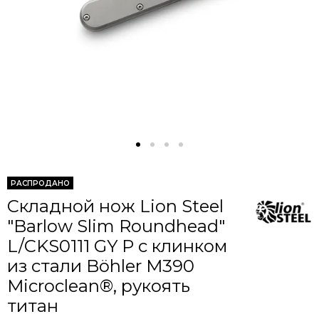
РАСПРОДАНО
Складной нож Lion Steel
"Barlow Slim Roundhead"
L/CKS0111 GY P c клинком
из стали Böhler M390
Microclean®, рукоять
титан