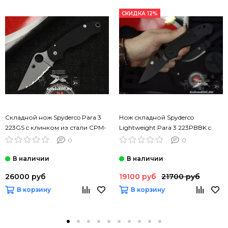
СКИДКА 12%
Складной нож Spyderco Para 3
Нож складной Spyderco
223GS c клинком из стали CPM-
Lightweight Para 3 223PBBK c
S45VN, рукоять G10
клинком из стали CTS-BD1,
0
0
рукоять FRN
26000 руб
19100 руб
21700 руб
В корзину
В корзину