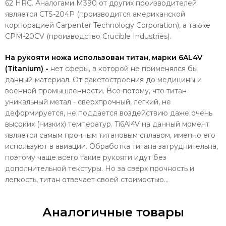
62 HRC. Аналогами M390 от других производителей
является CTS-204P (производится американской
корпорацией Carpenter Technology Corporation), а также
CPM-20CV (производство Crucible Industries).
На рукояти ножа использован титан, марки 6AL4V
(Titanium) -
нет сферы, в которой не применялся бы
данный материал. От ракетостроения до медицины и
военной промышленности. Всё потому, что титан
уникальный метал - сверхпрочный, легкий, не
деформируется, не поддается воздействию даже очень
высоких (низких) температур. Ti6Al4V на данный момент
является самым прочным титановым сплавом, именно его
используют в авиации. Обработка титана затруднительна,
поэтому чаще всего такие рукояти идут без
дополнительной текстуры. Но за сверх прочность и
легкость, титан отвечает своей стоимостью...
Аналогичные товары