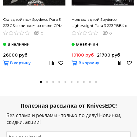
Складной нож Spyderco Para 3
Нож складной Spyderco
223GS c клинком из стали CPM-
Lightweight Para 3 223PBBK c
S45VN, рукоять G10
клинком из стали CTS-BD1,
0
0
рукоять FRN
26000 руб
19100 руб
21700 руб
В корзину
В корзину
Полезная рассылка от KnivesEDC!
Без спама и рекламы - только по делу! Новинки,
скидки, акции!