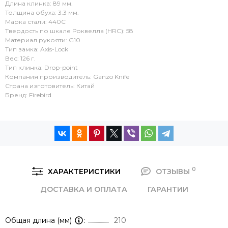
Длина клинка: 89 мм.
Толщина обуха: 3.3 мм.
Марка стали: 440C
Твердость по шкале Роквелла (HRC): 58
Материал рукояти: G10
Тип замка: Axis-Lock
Вес: 126 г.
Тип клинка: Drop-point
Компания производитель: Ganzo Knife
Страна изготовитель: Китай
Бренд: Firebird
0
ХАРАКТЕРИСТИКИ
ОТЗЫВЫ
ДОСТАВКА И ОПЛАТА
ГАРАНТИИ
Общая длина (мм)
210