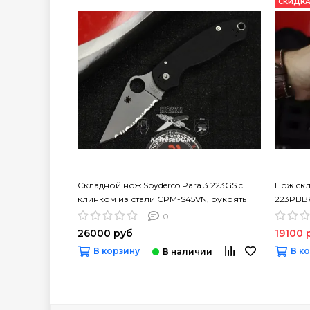
СКИДКА
Складной нож Spyderco Para 3 223GS c
Нож скл
клинком из стали CPM-S45VN, рукоять
223PBBK
G10
рукоять
0
26000 руб
19100 
В корзину
В к