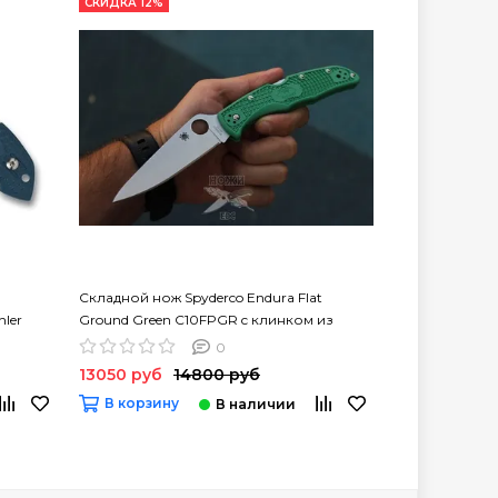
СКИДКА 12%
Складной нож Spyderco Endura Flat
Складной нож 
ler
Ground Green C10FPGR c клинком из
Ground Grey C
стали VG-10, рукоять FRN
VG-10, рукоят
0
13050 руб
14800 руб
14050 руб
В корзину
В корзину