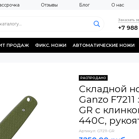
ассрочка
Отзывы
Блог
О нас
Заказать 
+7 988
ИТ ПРОДАЖ
ФИКС. НОЖИ
АВТОМАТИЧЕСКИЕ НОЖИ
РАСПРОДАНО
Складной но
Ganzo F7211
GR c клинко
440C, рукоя
Артикул:
G7211-GR