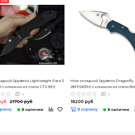
 12%
адной Spyderco Lightweight Para 3
Нож складной Spyderco Dragonfly
 c клинком из стали CTS-BD1,
28FP2K390 c клинком из стали Boh
 FRN
K390 Microclean, рукоять FRN
0
0
руб
21700 руб
16200 руб
орзину
В корзину