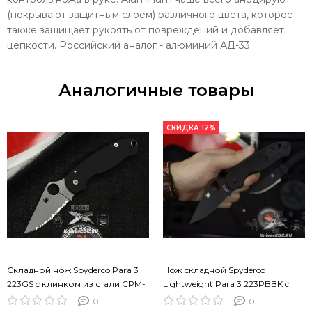
(покрывают защитным слоем) различного цвета, которое
также защищает рукоять от повреждений и добавляет
цепкости. Российский аналог - алюминий АД-33.
Аналогичные товары
СКИДКА 12%
Складной нож Spyderco Para 3
Нож складной Spyderco
223GS c клинком из стали CPM-
Lightweight Para 3 223PBBK c
S45VN, рукоять G10
клинком из стали CTS-BD1,
0
0
рукоять FRN