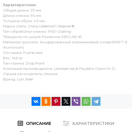
Характеристики:
Общая длина: 211 мм.
Длина клинка: 94 мм.
Толщина обуха: 4.5 мм.
Марка стали: Сталь Uddeholm Sleipner®
Тип обработки клинка: PVD-Coating
Твердость по шкале Роквелла (HRC):60-61.
Материал рукояти: Анодированный алюминиевый сплав (6061 T-6
Aluminium)
Тип замка: Frame-lock
Вес: 146 гр.
Тип клинка: Drop Point
Компания производитель: Lionsteel sas di Pauletta Gianni M. D.
Страна изготовитель: Италия
Бренд: Lion Steel
ОПИСАНИЕ
ХАРАКТЕРИСТИКИ