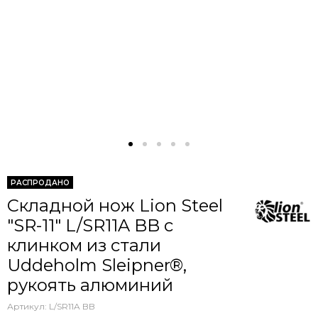
РАСПРОДАНО
Складной нож Lion Steel
"SR-11" L/SR11A BB c
клинком из стали
Uddeholm Sleipner®,
рукоять алюминий
Артикул:
L/SR11A BB