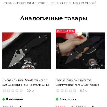
изготавливается из нержавеющих порошковых сталей.
Аналогичные товары
СКИДКА 12%
Складной нож Spyderco Para 3
Нож складной Spyderco
223GS c клинком из стали CPM-
Lightweight Para 3 223PBBK c
S45VN, рукоять G10
клинком из стали CTS-BD1,
0
0
рукоять FRN