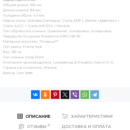
Общая длина: 198 мм.
Длина клинка: 86 мм.
Толщина обуха: 4.5 мм.
Марка стали: Stainless Damascus: Сталь AEB-L (Bohler Uddeholm) +
Сталь 440C + Сталь AISI 304 + Никель
Тип обработки клинка: Травление, шлифовка, полировка
Твердость по шкале Роквелла (HRC):58-59.
Материал рукояти: Timascus™
Тип замка: Frame-lock
Вес: 159 гр.
Тип клинка: Drop Point
Компания производитель: Lionsteel sas di Pauletta Gianni M. D.
Страна изготовитель: Италия
Бренд: Lion Steel
ОПИСАНИЕ
ХАРАКТЕРИСТИКИ
0
ОТЗЫВЫ
ДОСТАВКА И ОПЛАТА