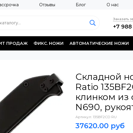
ассрочка
Отзывы
Блог
О нас
Заказать 
+7 988
ИТ ПРОДАЖ
ФИКС. НОЖИ
АВТОМАТИЧЕСКИЕ НОЖИ
Складной н
Ratio 135BF2
клинком из 
N690, рукоя
Артикул:
135BF2CD RU
37620.00 руб