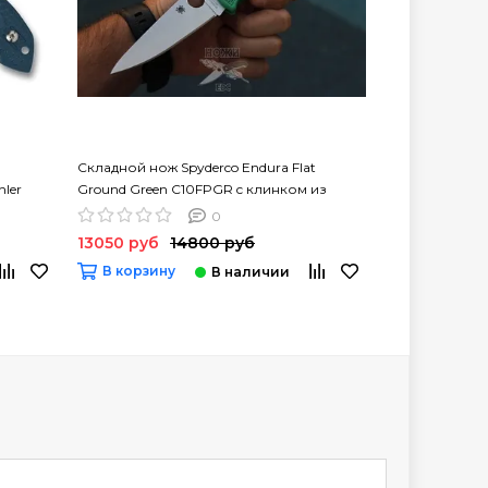
Складной нож Spyderco Endura Flat
Складной нож 
ler
Ground Green C10FPGR c клинком из
Ground Grey C
стали VG-10, рукоять FRN
VG-10, рукоят
0
13050 руб
14800 руб
14050 руб
В корзину
В корзину