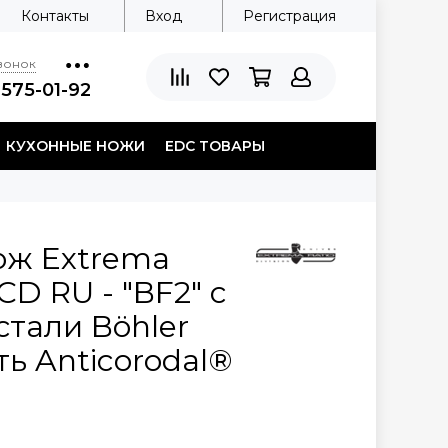
Контакты
Вход
Регистрация
звонок
 575-01-92
КУХОННЫЕ НОЖИ
EDC ТОВАРЫ
ож Extrema
CD RU - "BF2" c
стали Böhler
ть Anticorodal®