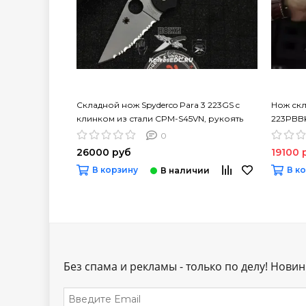
Складной нож Spyderco Para 3 223GS c
Нож скл
клинком из стали CPM-S45VN, рукоять
223PBBK
G10
рукоять
0
26000 руб
19100 
В корзину
В к
Без спама и рекламы - только по делу! Новинк