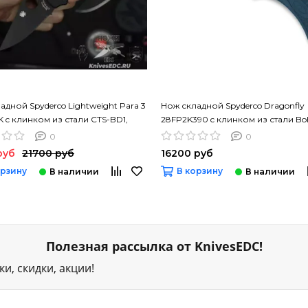
адной Spyderco Lightweight Para 3
Нож складной Spyderco Dragonfly
 c клинком из стали CTS-BD1,
28FP2K390 c клинком из стали Boh
 FRN
K390 Microclean, рукоять FRN
0
0
руб
21700 руб
16200 руб
орзину
В корзину
Полезная рассылка от KnivesEDC!
и, скидки, акции!