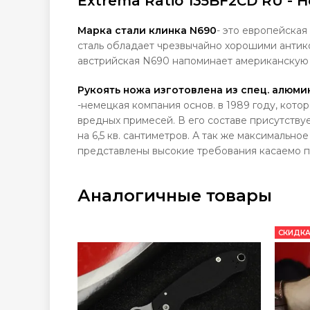
Extrema Ratio 135BF2CD RU - Н
Марка стали клинка N690
- это европейская
сталь обладает чрезвычайно хорошими антик
австрийская N690 напоминает американскую 
Рукоять ножа изготовлена из спец. алюм
-немецкая компания основ. в 1989 году, кото
вредных примесей. В его составе присутству
на 6,5 кв. сантиметров. А так же максимально
представлены высокие требования касаемо п
Аналогичные товары
СКИДКА