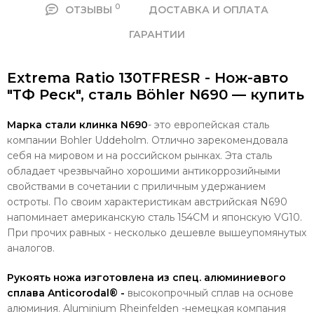
0
ОТЗЫВЫ
ДОСТАВКА И ОПЛАТА
ГАРАНТИИ
Extrema Ratio 130TFRESR - Нож-авто
"ТФ Реск", сталь Böhler N690 — купить
Марка стали клинка N690
- это европейская сталь
компании Bohler Uddeholm. Отлично зарекомендовала
себя на мировом и на российском рынках.
Эта сталь
обладает чрезвычайно хорошими антикоррозийными
свойствами в сочетании с приличным удержанием
остроты. По своим характеристикам австрийская N690
напоминает американскую сталь 154СМ и японскую VG10.
При прочих равных - несколько дешевле вышеупомянутых
аналогов.
Рукоять ножа изготовлена из спец. алюминиевого
сплава
Anticorodal®
-
высокопрочный сплав на основе
алюминия. Aluminium Rheinfelden -немецкая компания