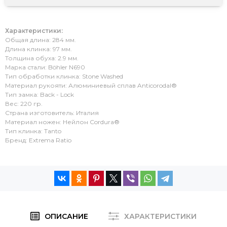
Характеристики:
Общая длина: 284 мм.
Длина клинка: 97 мм.
Толщина обуха: 2.9 мм.
Марка стали: Böhler N690
Тип обработки клинка: Stone Washed
Материал рукояти: Алюминиевый сплав Anticorodal®
Тип замка: Back - Lock
Вес: 220 гр.
Страна изготовитель: Италия
Материал ножен: Нейлон Cordura®
Тип клинка: Tanto
Бренд: Extrema Ratio
ОПИСАНИЕ
ХАРАКТЕРИСТИКИ