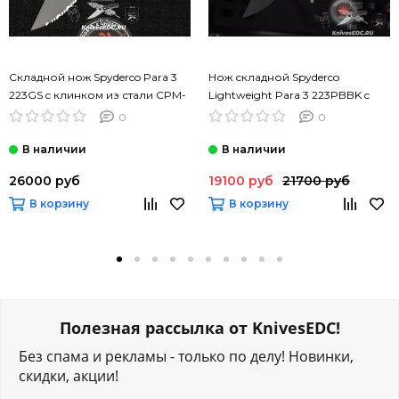
Складной нож Spyderco Para 3
Нож складной Spyderco
223GS c клинком из стали CPM-
Lightweight Para 3 223PBBK c
S45VN, рукоять G10
клинком из стали CTS-BD1,
0
0
рукоять FRN
26000 руб
19100 руб
21700 руб
В корзину
В корзину
Полезная рассылка от KnivesEDC!
Без спама и рекламы - только по делу! Новинки,
скидки, акции!