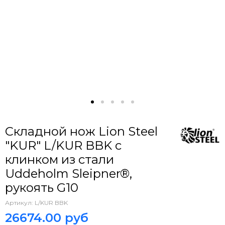
Складной нож Lion Steel
"KUR" L/KUR BBK c
клинком из стали
Uddeholm Sleipner®,
рукоять G10
Артикул:
L/KUR BBK
26674.00 руб