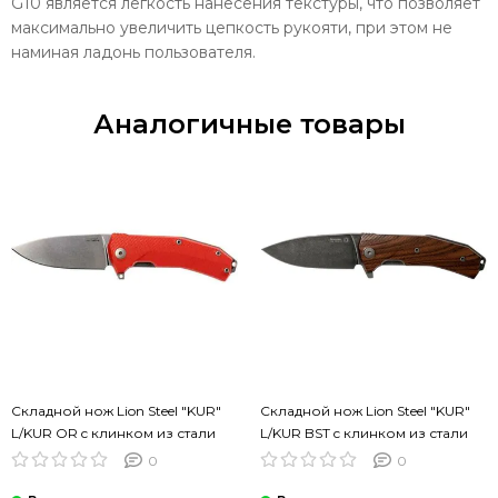
G10 является легкость нанесения текстуры, что позволяет
максимально увеличить цепкость рукояти, при этом не
наминая ладонь пользователя.
Аналогичные товары
Складной нож Lion Steel "KUR"
Складной нож Lion Steel "KUR"
L/KUR OR c клинком из стали
L/KUR BST c клинком из стали
Uddeholm Sleipner®, рукоять G10
Uddeholm Sleipner®, рукоять
0
0
дерево (Santos)