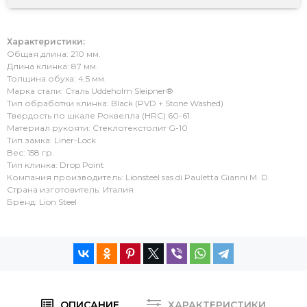
Характеристики:
Общая длина: 210 мм.
Длина клинка: 87 мм.
Толщина обуха: 4.5 мм.
Марка стали: Сталь Uddeholm Sleipner®
Тип обработки клинка: Black (PVD + Stone Washed)
Твердость по шкале Роквелла (HRC):60-61.
Материал рукояти: Стеклотекстолит G-10
Тип замка: Liner-Lock
Вес: 158 гр.
Тип клинка: Drop Point
Компания производитель: Lionsteel sas di Pauletta Gianni M. D.
Страна изготовитель: Италия
Бренд: Lion Steel
ОПИСАНИЕ
ХАРАКТЕРИСТИКИ