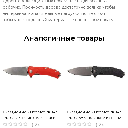
дорогих коллекционных ножей, так и для обычных
рабочих. Прочность дерева достаточно велика чтобы
выдерживать значительные нагрузки, но не стоит
забывать, что данный материал не очень любит влагу.
Аналогичные товары
Складной нож Lion Steel "KUR"
Складной нож Lion Steel "KUR"
L/KUR OR c клинком из стали
L/KUR BBK c клинком из стали
Uddeholm Sleipner®, рукоять G10
Uddeholm Sleipner®, рукоять G10
0
0