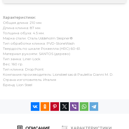
Характеристики:
Общая длина: 210 мм.
Длина клинка: 87 мм.
Толщина обуха: 4.5 мм.
Марка стали: Сталь Uddeholm Sleipner®
Тип обработки клинка: PVD-StoneWash
Твердость по шкале Роквелла (HRC):60-61.
Материал рукояти: SANTOS (дерево)
Тип замка: Liner-Lock
Вес: 160 гр.
Тип клинка: Drop Point
Компания производитель: Lionsteel sas di Pauletta Gianni M. D.
Страна изготовитель: Италия
Бренд: Lion Steel
ОПИСАНИЕ
ХАРАКТЕРИСТИКИ