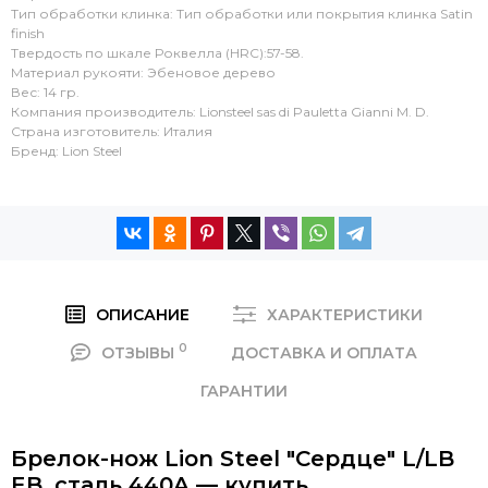
Тип обработки клинка: Тип обработки или покрытия клинка Satin
finish
Твердость по шкале Роквелла (HRC):57-58.
Материал рукояти: Эбеновое дерево
Вес: 14 гр.
Компания производитель: Lionsteel sas di Pauletta Gianni M. D.
Страна изготовитель: Италия
Бренд: Lion Steel
ОПИСАНИЕ
ХАРАКТЕРИСТИКИ
0
ОТЗЫВЫ
ДОСТАВКА И ОПЛАТА
ГАРАНТИИ
Брелок-нож Lion Steel "Сердце" L/LB
EB, сталь 440A — купить