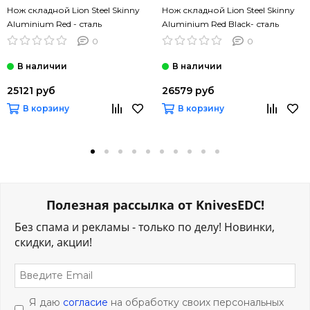
Нож складной Lion Steel Skinny
Нож складной Lion Steel Skinny
Aluminium Red - сталь
Aluminium Red Black- сталь
MagnaCut, рукоять алюминий
MagnaCut, рукоять алюминий
0
0
25121 руб
26579 руб
В корзину
В корзину
Полезная рассылка от KnivesEDC!
Без спама и рекламы - только по делу! Новинки,
скидки, акции!
Я даю
согласие
на обработку своих персональных