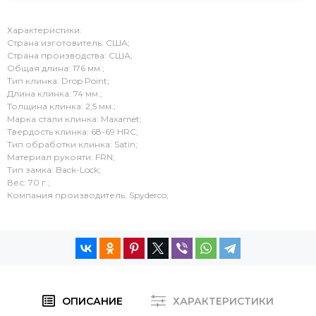
Характеристики:
Страна изготовитель: США;
Страна производства: США;
Общая длина: 176 мм.;
Тип клинка: Drop Point;
Длина клинка: 74 мм.;
Толщина клинка: 2,5 мм.;
Марка стали клинка: Maxamet;
Твердость клинка: 68-69 HRC;
Тип обработки клинка: Satin;
Материал рукояти: FRN;
Тип замка: Back-Lock;
Вес: 70 г.;
Компания производитель: Spyderco;
ОПИСАНИЕ
ХАРАКТЕРИСТИКИ