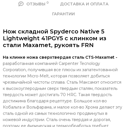
0
ОТЗЫВЫ
ДОСТАВКА И ОПЛАТА
ГАРАНТИИ
Нож складной Spyderco Native 5
Lightweight 41PGY5 c клинком из
стали Maxamet, рукоять FRN
На клинке ножа сверхтвердая сталь CTS-Maxamet -
разработанная компанией Carpenter Tecnology
Corporation, получившая все плюсы их запатентованной
технологии Micro-Melt, которая позволяет добиться
чрезвычайной чистоты сплава. Сталь Максамэт относится
к высокоуглеродным сверх твердым сталям, показатель
твердость может достигать 70 HRC. Такая твердость
достижима благодаря рецептуре. Большое кол-во
Кобальта и Вольфарама, и малое кол-во Хрома делают эту
сталь одной из самых технологично продвинутых в
ножевой индустрии. Сталь очень твердая и дорогая,
поэтому ее физическая и термообработка требует