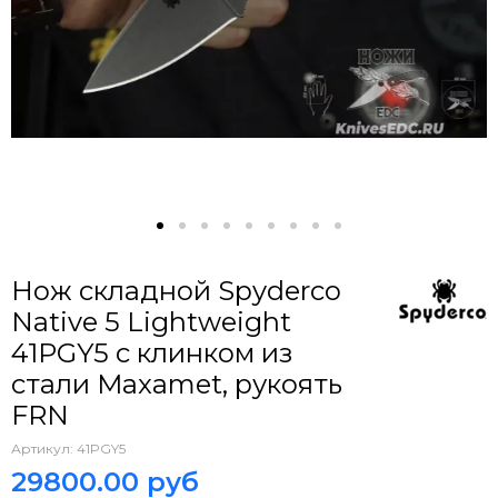
Нож складной Spyderco
Native 5 Lightweight
41PGY5 c клинком из
стали Maxamet, рукоять
FRN
Артикул:
41PGY5
29800.00 руб