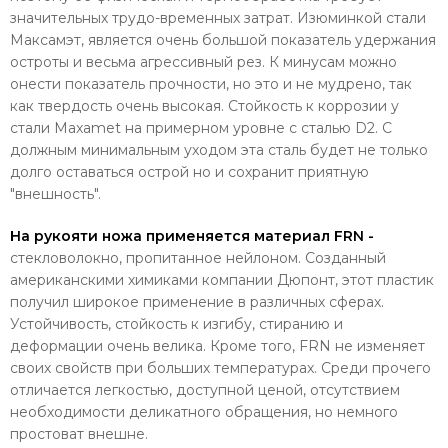
значительных трудо-временных затрат. Изюминкой стали
Максамэт, является очень большой показатель удержания
остроты и весьма агрессивный рез. К минусам можно
онести показатель прочности, но это и не мудрено, так
как твердость очень высокая. Стойкость к коррозии у
стали Maxamet на примерном уровне с сталью D2. С
должным минимальным уходом эта сталь будет не только
долго оставаться острой но и сохранит приятную
"внешность".
На рукояти ножа применяется материал FRN -
стекловолокно, пропитанное нейлоном. Созданный
американскими химиками компании Дюпонт, этот пластик
получил широкое применение в различных сферах.
Устойчивость, стойкость к изгибу, стиранию и
деформации очень велика. Кроме того, FRN не изменяет
своих свойств при больших температурах. Среди прочего
отличается легкостью, доступной ценой, отсутствием
необходимости деликатного обращения, но немного
простоват внешне.