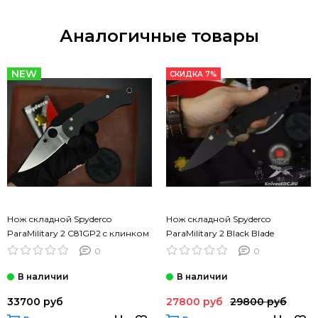
Аналогичные товары
NEW
СКИДКА 7%
Нож складной Spyderco
Нож складной Spyderco
ParaMilitary 2 C81GP2 c клинком
ParaMilitary 2 Black Blade
сатин CPM-S45VN, рукоять
C81GPBK2 c черным клинком
0
0
черный G10
CPM-S45VN, рукоять черный
G10
33700 руб
27800 руб
29800 руб