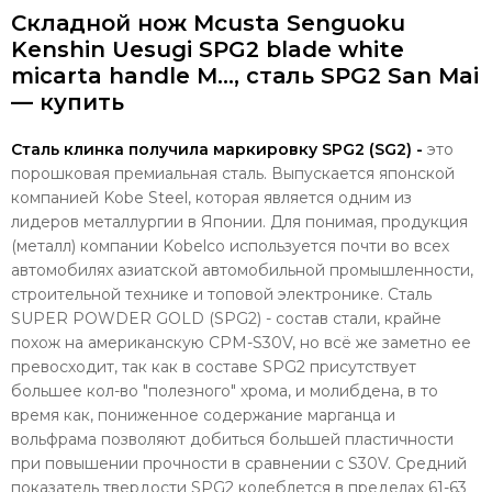
Складной нож Mcusta Senguoku
Kenshin Uesugi SPG2 blade white
micarta handle M..., сталь SPG2 San Mai
— купить
Сталь клинка получила маркировку SPG2 (SG2) -
это
порошковая премиальная сталь. Выпускается японской
компанией Kobe Steel, которая является одним из
лидеров металлургии в Японии. Для понимая, продукция
(металл) компании Kobelco используется почти во всех
автомобилях азиатской автомобильной промышленности,
строительной технике и топовой электронике. Сталь
SUPER POWDER GOLD (SPG2) - состав стали, крайне
похож на американскую CPM-S30V, но всё же заметно ее
превосходит, так как в составе SPG2 присутствует
большее кол-во "полезного" хрома, и молибдена, в то
время как, пониженное содержание марганца и
вольфрама позволяют добиться большей пластичности
при повышении прочности в сравнении с S30V. Средний
показатель твердости SPG2 колеблется в пределах 61-63