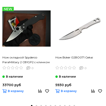
NEW
Нож складной Spyderco
Нож Boker 02BO071 Gekai
ParaMilitary 2 C81GP2 c клинком
сатин CPM-S45VN, рукоять
0
0
черный G10
33700 руб
5930 руб
В корзину
В корзину