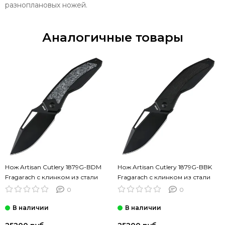
разноплановых ножей.
Аналогичные товары
Нож Artisan Cutlery 1879G-BDM
Нож Artisan Cutlery 1879G-BBK
Fragarach с клинком из стали
Fragarach с клинком из стали
CPM S90V, рукоять Titan /
CPM S90V, рукоять Titan /
0
0
Fatcarbon
Fatcarbon