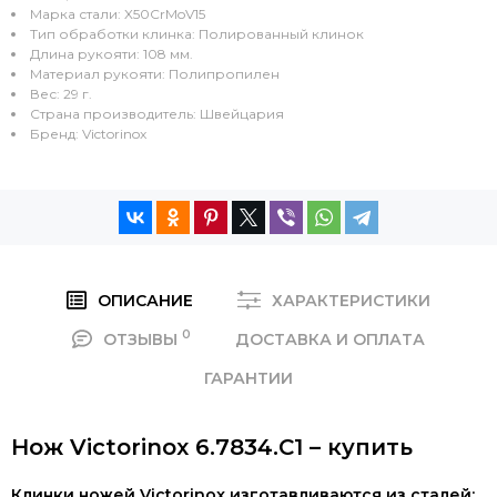
Марка стали: X50CrMoV15
Тип обработки клинка: Полированный клинок
Длина рукояти: 108 мм.
Материал рукояти: Полипропилен
Вес: 29 г.
Страна производитель: Швейцария
Бренд: Victorinox
ОПИСАНИЕ
ХАРАКТЕРИСТИКИ
0
ОТЗЫВЫ
ДОСТАВКА И ОПЛАТА
ГАРАНТИИ
Нож Victorinox 6.7834.C1 – купить
Клинки ножей Victorinox изготавливаются из сталей: