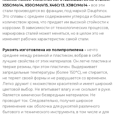
X55CrMo14, X50CrMoV15, X46Cr13, X38CrMo14 -
все эти
стали производятся во франции, под маркой Dauphinox.
Это сплавы с среднем содержанием углерода и большим
количеством хрома, что придает им высокой стойкости к
коррозии. В зависимости от технологических процессов,
маркировка сталей может меняться, но в целом это не
изменяет рабочих характеристик самой стали.
Рукоять изготовлена из полипропилена -
нечто
среднее между резиной и пластиком, вобрав в себя
лучшие свойства от этих материалов. Он легче пластика и
тверже резины, при этом пластичен. Выдерживает
запредельные температуры (более 150°C), не стирается,
не теряет своей формы и не разрушается со временем.
Легко дружит с множеством красителей и имеет широкий
цветовой выбор. Не впитывает влагу и не скользит в руке.
Является химически безвредным материалом. Не
проводит ток. Следовательно, получил широкое
применение как оболочка для рукоятей различного
бытового и технического инструмента, в том числе и для