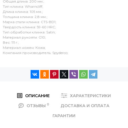
Общая длина: 200 мм.;
Тип клинка: Wharncliff;
Длина клинка: 105 мм.;
Толщина клинка: 2,8 мм.;
Марка стали клинка: CTS-BD1;
Твердость клинка: 59-60 HRC;
Тип обработки клинка: Satin;
Материал рукояти: G10;
Вес: 111 г.;
Материал ножен: Кожа;
Компания производитель: Spyderco;
ОПИСАНИЕ
ХАРАКТЕРИСТИКИ
0
ОТЗЫВЫ
ДОСТАВКА И ОПЛАТА
ГАРАНТИИ