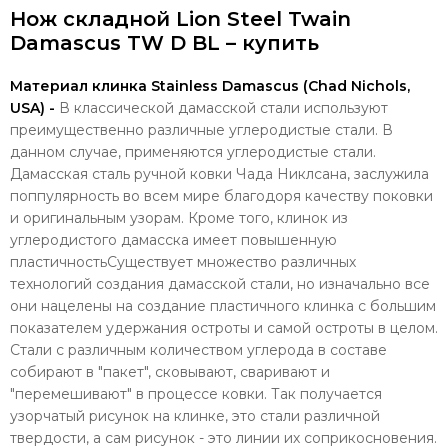
Нож складной Lion Steel Twain
Damascus TW D BL – купить
Материал клинка Stainless Damascus (Chad Nichols,
USA) -
В классической дамасской стали используют
преимущественно различные углеродистые стали. В
данном случае, применяются углеродистые стали.
Дамасская сталь ручной ковки Чада Никлсана, заслужила
поппулярность во всем мире благодоря качеству поковки
и оригинальным узорам. Кроме того, клинок из
углеродистого дамасска имеет повышенную
пластичностьСуществует множество различных
технологий создания дамасской стали, но изначально все
они нацелены на создание пластичного клинка с большим
показателем удержания остроты и самой остроты в целом.
Стали с различным количеством углерода в составе
собирают в "пакет", сковывают, сваривают и
"перемешивают" в процессе ковки. Так получается
узорчатый рисунок на клинке, это стали различной
твердости, а сам рисунок - это линии их соприкосновения.