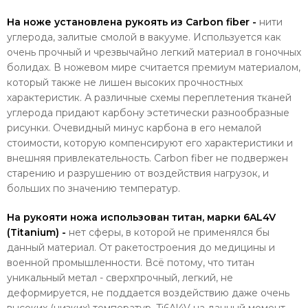
На ноже установлена рукоять из Carbon fiber -
нити
углерода, залитые смолой в вакууме. Используется как
очень прочный и чрезвычайно легкий материал в гоночных
болидах. В ножевом мире считается премиум материалом,
который также не лишен высоких прочностных
характеристик. А различные схемы переплетения тканей
углерода придают карбону эстетически разнообразные
рисунки. Очевидный минус карбона в его немалой
стоимости, которую компенсируют его характеристики и
внешняя привлекательность. Carbon fiber не подвержен
старению и разрушению от воздействия нагрузок, и
больших по значению температур.
На рукояти ножа использован титан, марки 6AL4V
(Titanium) -
нет сферы, в которой не применялся бы
данный материал. От ракетостроения до медицины и
военной промышленности. Всё потому, что титан
уникальный метал - сверхпрочный, легкий, не
деформируется, не поддается воздействию даже очень
высоких (низких) температур. Ti6Al4V на данный момент