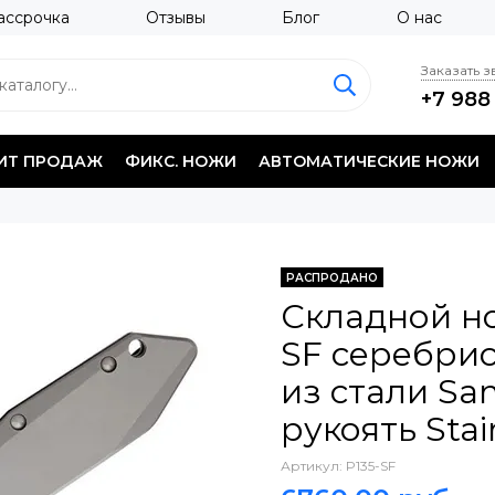
ассрочка
Отзывы
Блог
О нас
Заказать 
+7 988
ИТ ПРОДАЖ
ФИКС. НОЖИ
АВТОМАТИЧЕСКИЕ НОЖИ
РАСПРОДАНО
Складной но
SF серебрис
из стали Sa
рукоять Stai
Артикул:
P135-SF