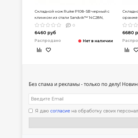
Складной нож Ruike P108-SB черный c
Складно
клинком из стали Sandvik™ 14C28N,
оранжев
рукоять Stainless Steel
14C28N,
0
6460 руб
6680 
Распродано
Распр
Без спама и рекламы - только по делу! Новинк
Я даю
согласие
на обработку своих персонал