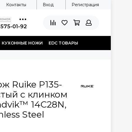
Контакты
Вход
Регистрация
звонок
 575-01-92
КУХОННЫЕ НОЖИ
EDC ТОВАРЫ
ж Ruike P135-
тый c клинком
ndvik™ 14C28N,
nless Steel