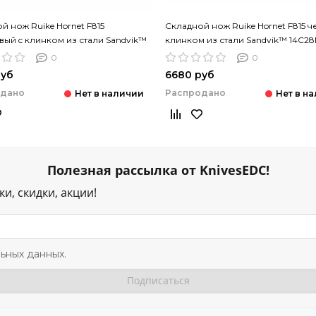
й нож Ruike Hornet F815
Складной нож Ruike Hornet F815 ч
ый c клинком из стали Sandvik™
клинком из стали Sandvik™ 14C28
 рукоять G10
рукоять G10
0
0
руб
6680 руб
одано
Распродано
Полезная рассылка от KnivesEDC!
и, скидки, акции!
ьных данных.