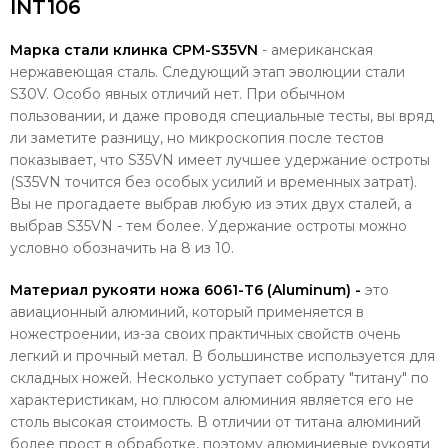
INT106
Марка стали клинка CPM-S35VN
-
американская
нержавеющая сталь. Следующий этап эволюции стали
S30V. Особо явных отличий нет. При обычном
пользовании, и даже проводя специальные тесты, вы вряд
ли заметите разницу, но микроскопия после тестов
показывает, что S35VN имеет лучшее удержание остроты
(S35VN точится без особых усилий и временных затрат).
Вы не прогадаете выбрав любую из этих двух сталей, а
выбрав S35VN - тем более. Удержание остроты можно
условно обозначить на 8 из 10.
Материал рукояти ножа 6061-T6 (Aluminum) -
это
авиационный алюминий, который применяется в
ножестроении, из-за своих практичных свойств очень
легкий и прочный метал. В большинстве используется для
складных ножей. Несколько уступает собрату "титану" по
характеристикам, но плюсом алюминия является его не
столь высокая стоимость. В отличии от титана алюминий
более прост в обработке, поэтому алюминиевые рукояти