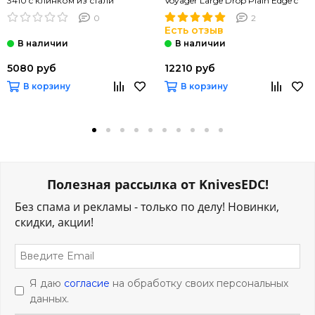
3410 c клинком из стали
Voyager Large Drop Plain Edge c
8Cr13MoV, рукоять G10
клинком из стали AUS-10A,
0
2
рукоять Grivory (Griv-Ex)
Есть отзыв
5080 руб
12210 руб
В корзину
В корзину
Полезная рассылка от KnivesEDC!
Без спама и рекламы - только по делу! Новинки,
скидки, акции!
Я даю
согласие
на обработку своих персональных
данных.