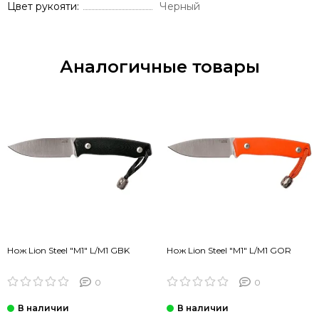
Цвет рукояти
Черный
Аналогичные товары
Нож Lion Steel "M1" L/M1 GBK
Нож Lion Steel "M1" L/M1 GOR
0
0