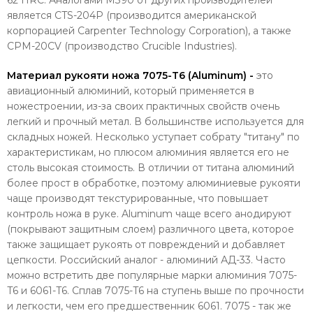
является CTS-204P (производится американской
корпорацией Carpenter Technology Corporation), а также
CPM-20CV (производство Crucible Industries).
Материал рукояти ножа 7075-T6 (Aluminum) -
это
авиационный алюминий, который применяется в
ножестроении, из-за своих практичных свойств очень
легкий и прочный метал. В большинстве используется для
складных ножей. Несколько уступает собрату "титану" по
характеристикам, но плюсом алюминия является его не
столь высокая стоимость. В отличии от титана алюминий
более прост в обработке, поэтому алюминиевые рукояти
чаще производят текстурированные, что повышает
контроль ножа в руке. Aluminum чаще всего анодируют
(покрывают защитным слоем) различного цвета, которое
также защищает рукоять от повреждений и добавляет
цепкости. Российский аналог - алюминий АД-33. Часто
можно встретить две популярные марки алюминия 7075-
T6 и 6061-T6. Сплав 7075-T6 на ступень выше по прочности
и легкости, чем его предшественник 6061. 7075 - так же