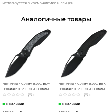
используется в космонавтике и авиции.
Аналогичные товары
Нож Artisan Cutlery 1879G-BDM
Нож Artisan Cutlery 1879G-BBK
Fragarach с клинком из стали
Fragarach с клинком из стали
CPM S90V, рукоять Titan /
CPM S90V, рукоять Titan /
0
0
Fatcarbon
Fatcarbon