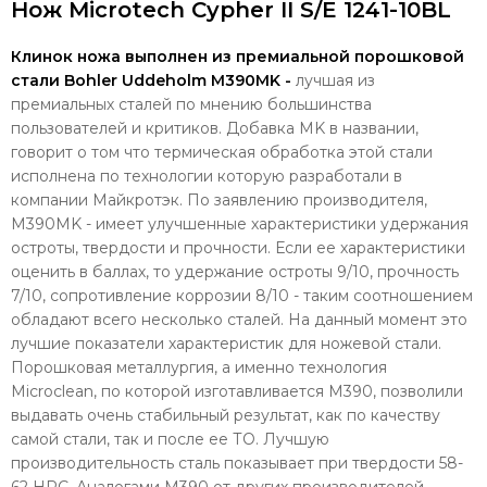
Нож Microtech Cypher II S/E 1241-10BL
Клинок ножа выполнен из премиальной порошковой
стали Bohler Uddeholm M390MK -
лучшая из
премиальных сталей по мнению большинства
пользователей и критиков. Добавка MK в названии,
говорит о том что термическая обработка этой стали
исполнена по технологии которую разработали в
компании Майкротэк. По заявлению производителя,
M390MK - имеет улучшенные характеристики удержания
остроты, твердости и прочности. Если ее характеристики
оценить в баллах, то удержание остроты 9/10, прочность
7/10, сопротивление коррозии 8/10 - таким соотношением
обладают всего несколько сталей. На данный момент это
лучшие показатели характеристик для ножевой стали.
Порошковая металлургия, а именно технология
Microclean, по которой изготавливается M390, позволили
выдавать очень стабильный результат, как по качеству
самой стали, так и после ее ТО. Лучшую
производительность сталь показывает при твердости 58-
62 HRC. Аналогами M390 от других производителей