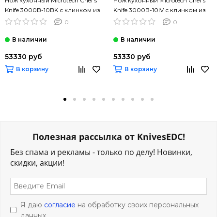
Нож кухонный Microtech Chef's
Нож кухонный Microtech Chef's
Knife 3000B-10BK с клинком из
Knife 3000B-10IV с клинком из
стали M390MK, рукоять G10/
стали M390MK, рукоять G10/
0
0
титан
титан
53330 руб
53330 руб
В корзину
В корзину
Полезная рассылка от KnivesEDC!
Без спама и рекламы - только по делу! Новинки,
скидки, акции!
Я даю
согласие
на обработку своих персональных
данных.