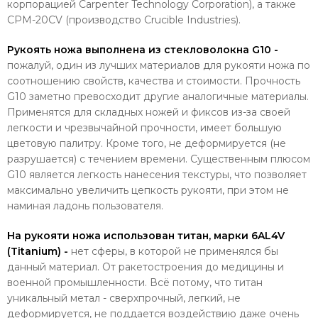
корпорацией Carpenter Technology Corporation), а также
CPM-20CV (производство Crucible Industries).
Рукоять ножа выполнена из стекловолокна G10 -
пожалуй, один из лучших материалов для рукояти ножа по
соотношению свойств, качества и стоимости. Прочность
G10 заметно превосходит другие аналогичные материалы.
Применятся для складных ножей и фиксов из-за своей
легкости и чрезвычайной прочности, имеет большую
цветовую палитру. Кроме того, не деформируется (не
разрушается) с течением времени. Существенным плюсом
G10 является легкость нанесения текстуры, что позволяет
максимально увеличить цепкость рукояти, при этом не
наминая ладонь пользователя.
На рукояти ножа использован титан, марки 6AL4V
(Titanium) -
нет сферы, в которой не применялся бы
данный материал. От ракетостроения до медицины и
военной промышленности. Всё потому, что титан
уникальный метал - сверхпрочный, легкий, не
деформируется, не поддается воздействию даже очень