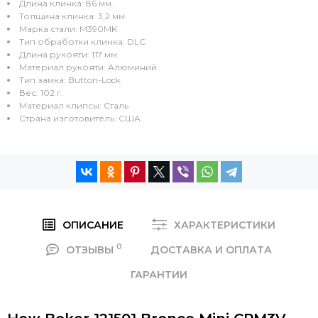
Длина клинка: 86 мм.
Толщина клинка: 3,2 мм.
Марка стали: M390MK
Тип обработки клинка: DLC
Длина рукояти: 117 мм.
Материал рукояти: Алюминий
Тип замка: Button-Lock
Вес: 102 г.
Материал клипсы: Сталь
Страна изготовитель: США
ОПИСАНИЕ
ХАРАКТЕРИСТИКИ
0
ОТЗЫВЫ
ДОСТАВКА И ОПЛАТА
ГАРАНТИИ