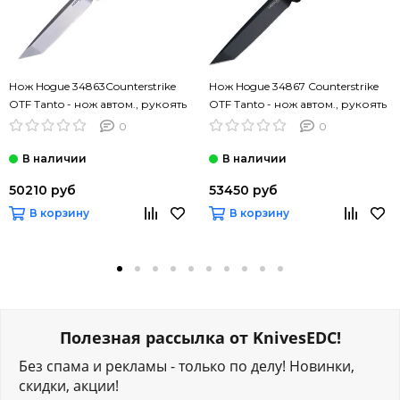
Нож Hogue 34863Counterstrike
Нож Hogue 34867 Counterstrike
OTF Tanto - нож автом., рукоять
OTF Tanto - нож автом., рукоять
цветн. G10, клинок CPM 20CV
коричн. G10, черн. клинок CPM
0
0
20CV
50210 руб
53450 руб
В корзину
В корзину
Полезная рассылка от KnivesEDC!
Без спама и рекламы - только по делу! Новинки,
скидки, акции!