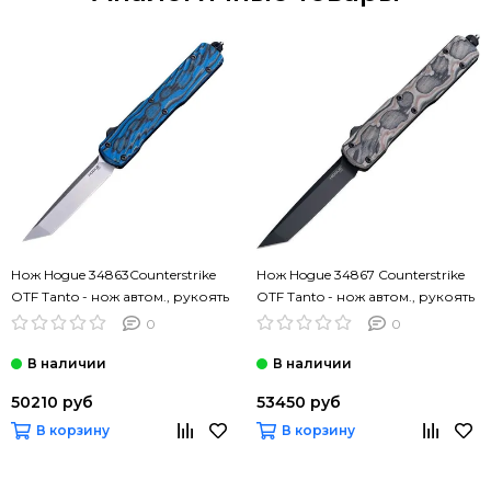
Нож Hogue 34863Counterstrike
Нож Hogue 34867 Counterstrike
OTF Tanto - нож автом., рукоять
OTF Tanto - нож автом., рукоять
цветн. G10, клинок CPM 20CV
коричн. G10, черн. клинок CPM
0
0
20CV
50210 руб
53450 руб
В корзину
В корзину