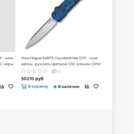
F - нож
Нож Hogue 34873 Counterstrike OTF - нож
Нож Hogue 3487
0, черн.
автом., рукоять цветной G10, клинок CPM
автом., рукоят
20CV
клинок CPM 2
0
50210 руб
53450 руб
В корзину
В корзину