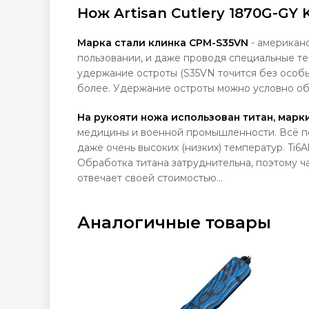
Нож Artisan Cutlery 1870G-GY 
Марка стали клинка CPM-S35VN
-
американс
пользовании, и даже проводя специальные тес
удержание остроты (S35VN точится без особых
более. Удержание остроты можно условно обо
На рукояти ножа использован титан, марки 
медицины и военной промышленности. Всё пот
даже очень высоких (низких) температур. Ti6
Обработка титана затруднительна, поэтому ча
отвечает своей стоимостью...
Аналогичные товары