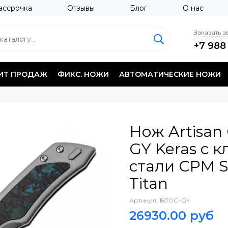
ассрочка
Отзывы
Блог
О нас
Заказать 
+7 988
ИТ ПРОДАЖ
ФИКС. НОЖИ
АВТОМАТИЧЕСКИЕ НОЖИ
Нож Artisan 
GY Keras с 
стали CPM S
Titan
Артикул:
1870G-GY
26930.00 руб