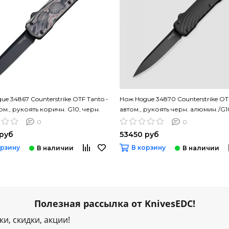
ue 34867 Counterstrike OTF Tanto -
Нож Hogue 34870 Counterstrike OT
ом., рукоять коричн. G10, черн.
автом., рукоять черн. алюмин./G1
 CPM 20CV
клинок CPM 20CV
0
0
 руб
53450 руб
орзину
В корзину
Полезная рассылка от KnivesEDC!
и, скидки, акции!