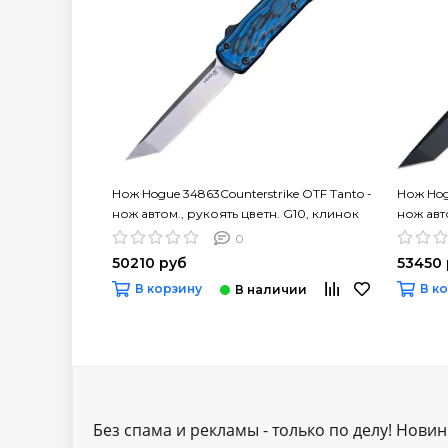
Нож Hogue 34863Counterstrike OTF Tanto -
Нож Hog
нож автом., рукоять цветн. G10, клинок
нож авт
CPM 20CV
клинок
0
50210 руб
53450
В корзину
В к
Без спама и рекламы - только по делу! Новинк