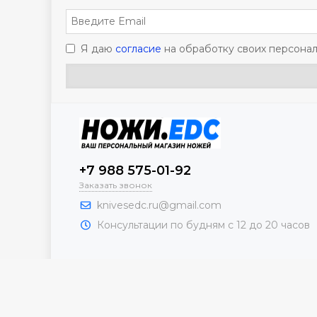
Я даю
согласие
на обработку своих персонал
+7 988 575-01-92
Заказать звонок
knivesedc.ru@gmail.com
Консультации по будням с 12 до 20 часов
2026 © Knives & EDC.
Карта сайта