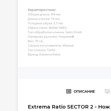
Характеристики:
Общая длина: 196 мм.
Длина клинка: 76 мм.
Толщина обуха: 3.7 мм.
Марка стали: Böhler N690
Тип обработки клинка: Satin Finish
Материал рукояти: Forprene®
Вес: 79 гр.
Страна изготовитель: Италия
Тип клинка: Tanto
Бренд: Extrema Ratio
ОПИСАНИЕ
Extrema Ratio SECTOR 2 - Нож 