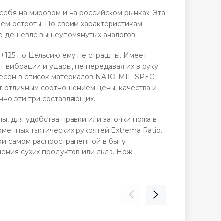
себя на мировом и на российском рынках.
Эта
ем остроты. По своим характеристикам
ко дешевле вышеупомянутых аналогов.
+125 по Цельсию ему не страшны. Имеет
 вибрации и удары, не передавая их в руку
внесен в список материалов NATO-MIL-SPEC -
ет отличным соотношением цены, качества и
нно эти три составляющих.
, для удобства правки или заточки ножа в
менных тактических рукоятей Extrema Ratio.
ри самом распространенной в быту
ения сухих продуктов или льда. Нож