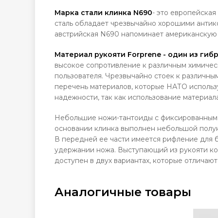
Марка стали клинка N690
- это европейская
сталь обладает чрезвычайно хорошими антик
австрийская N690 напоминает американскую 
Материал рукояти Forprene - один из гиб
высокое сопротивление к различным химическ
пользователя. Чрезвычайно стоек к различным
перечень материалов, которые НАТО использу
надежности, так как использование материал
Небольшие ножи-тантоиды с фиксированным к
основании клинка выполнен небольшой полукр
В передней ее части имеется рифление для б
удержании ножа. Выступающий из рукояти кон
доступен в двух вариантах, которые отличают
Аналогичные товары