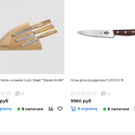
ейк-ножей Lion Steel "Steak Knife"
Нож для разделки 5.2000.19
0
0
 руб
9960 руб
орзину
В корзину