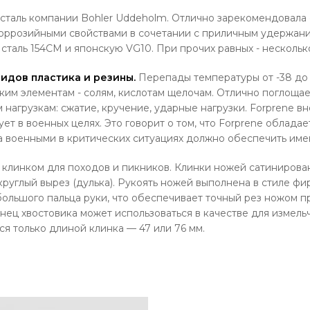
 сталь компании Bohler Uddeholm. Отлично зарекомендовала 
оррозийными свойствами в сочетании с приличным удержани
сталь 154СМ и японскую VG10. При прочих равных - несколь
ридов пластика и резины.
Перепады температуры от -38 до 
им элементам - солям, кислотам щелочам. Отлично поглощает
 нагрузкам: сжатие, кручение, ударные нагрузки. Forprene 
ет в военных целях. Это говорит о том, что Forprene облада
а военными в критических ситуациях должно обеспечить име
линком для походов и пикников. Клинки ножей сатинированы
углый вырез (дулька). Рукоять ножей выполнена в стиле фир
ольшого пальца руки, что обеспечивает точный рез ножом п
ец хвостовика может использоваться в качестве для измельч
ся только длиной клинка — 47 или 76 мм.