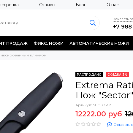
ассрочка
Отзывы
Блог
О нас
Заказать 
+7 988
ИТ ПРОДАЖ
ФИКС. НОЖИ
АВТОМАТИЧЕСКИЕ НОЖИ
 фиксированным клинком
РАСПРОДАНО
СКИДКА 3%
Extrema Rat
Нож "Sector
Артикул:
SECTOR 2
12222.00 руб
12
Оставить 