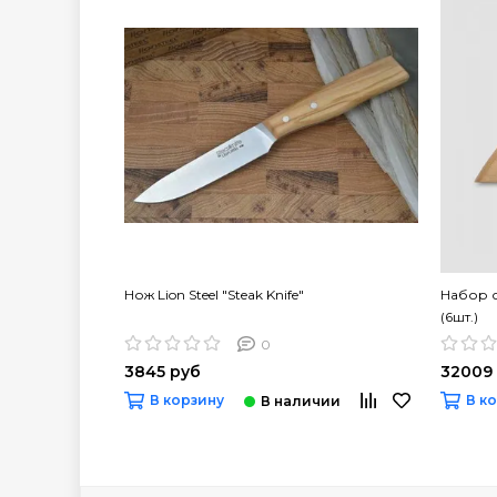
Нож Lion Steel "Steak Knife"
Набор ст
(6шт.)
0
3845 руб
32009
В корзину
В к