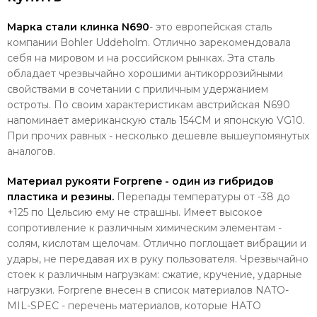
Марка стали клинка N690
- это европейская сталь
компании Bohler Uddeholm. Отлично зарекомендовала
себя на мировом и на российском рынках.
Эта сталь
обладает чрезвычайно хорошими антикоррозийными
свойствами в сочетании с приличным удержанием
остроты. По своим характеристикам австрийская N690
напоминает американскую сталь 154СМ и японскую VG10.
При прочих равных - несколько дешевле вышеупомянутых
аналогов.
Материал рукояти Forprene - один из гибридов
пластика и резины.
Перепады температуры от -38 до
+125 по Цельсию ему не страшны. Имеет высокое
сопротивление к различным химическим элементам -
солям, кислотам щелочам. Отлично поглощает вибрации и
удары, не передавая их в руку пользователя. Чрезвычайно
стоек к различным нагрузкам: сжатие, кручение, ударные
нагрузки. Forprene внесен в список материалов NATO-
MIL-SPEC - перечень материалов, которые НАТО