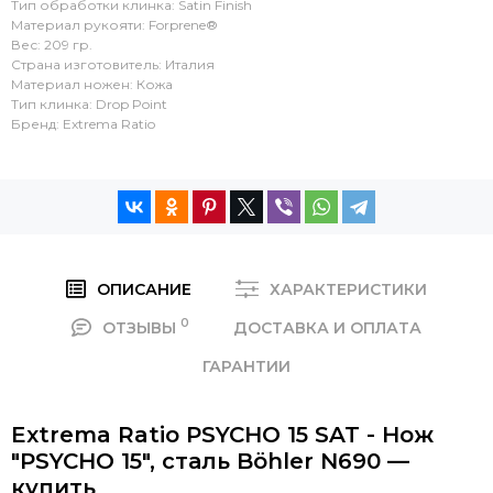
Тип обработки клинка: Satin Finish
Материал рукояти: Forprene®
Вес: 209 гр.
Страна изготовитель: Италия
Материал ножен: Кожа
Тип клинка: Drop Point
Бренд: Extrema Ratio
ОПИСАНИЕ
ХАРАКТЕРИСТИКИ
0
ОТЗЫВЫ
ДОСТАВКА И ОПЛАТА
ГАРАНТИИ
Extrema Ratio PSYCHO 15 SAT - Нож
"PSYCHO 15", сталь Böhler N690 —
купить