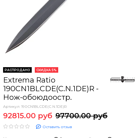
РАСПРОДАНО
СКИДКА 5%
Extrema Ratio
190CN1BLCDE(C.N.1DE)R -
Нож-обоюдоостр.
Артикул:
190CN1BLCDE(C.N.1DE)R
92815.00 руб
97700.00 руб
Оставить отзыв