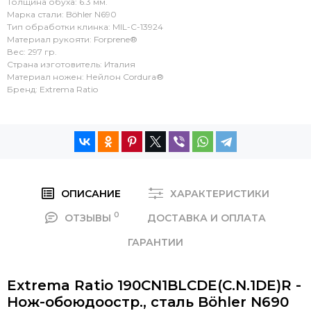
Толщина обуха: 6.3 мм.
Марка стали: Böhler N690
Тип обработки клинка: MIL-C-13924
Материал рукояти: Forprene®
Вес: 297 гр.
Страна изготовитель: Италия
Материал ножен: Нейлон Cordura®
Бренд: Extrema Ratio
ОПИСАНИЕ
ХАРАКТЕРИСТИКИ
0
ОТЗЫВЫ
ДОСТАВКА И ОПЛАТА
ГАРАНТИИ
Extrema Ratio 190CN1BLCDE(C.N.1DE)R -
Нож-обоюдоостр., сталь Böhler N690