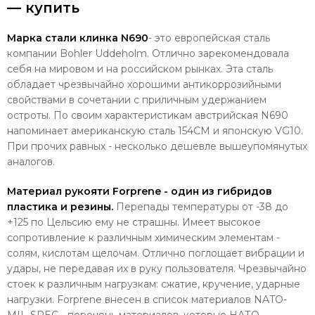
— купить
Марка стали клинка N690
- это европейская сталь
компании Bohler Uddeholm. Отлично зарекомендовала
себя на мировом и на российском рынках.
Эта сталь
обладает чрезвычайно хорошими антикоррозийными
свойствами в сочетании с приличным удержанием
остроты. По своим характеристикам австрийская N690
напоминает американскую сталь 154СМ и японскую VG10.
При прочих равных - несколько дешевле вышеупомянутых
аналогов.
Материал рукояти Forprene - один из гибридов
пластика и резины.
Перепады температуры от -38 до
+125 по Цельсию ему не страшны. Имеет высокое
сопротивление к различным химическим элементам -
солям, кислотам щелочам. Отлично поглощает вибрации и
удары, не передавая их в руку пользователя. Чрезвычайно
стоек к различным нагрузкам: сжатие, кручение, ударные
нагрузки. Forprene внесен в список материалов NATO-
MIL-SPEC - перечень материалов, которые НАТО