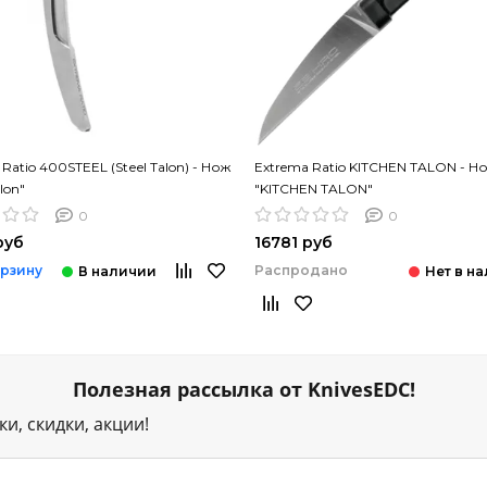
Ratio 400STEEL (Stеel Talon) - Нож
Extrema Ratio KITCHEN TALON - Н
alon"
"KITCHEN TALON"
0
0
руб
16781 руб
Распродано
орзину
Полезная рассылка от KnivesEDC!
и, скидки, акции!