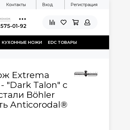
Контакты
Вход
Регистрация
звонок
 575-01-92
КУХОННЫЕ НОЖИ
EDC ТОВАРЫ
ож Extrema
- "Dark Talon" c
стали Böhler
ть Anticorodal®