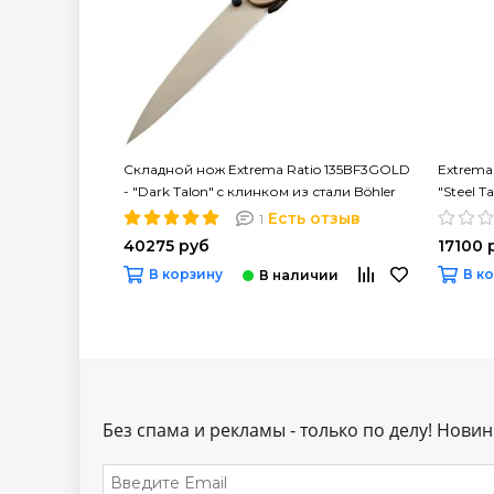
Складной нож Extrema Ratio 135BF3GOLD
Extrema 
- "Dark Talon" c клинком из стали Böhler
"Stеel T
N690, рукоять Anticorodal®
Есть отзыв
1
40275 руб
17100 
В корзину
В к
Без спама и рекламы - только по делу! Новинк