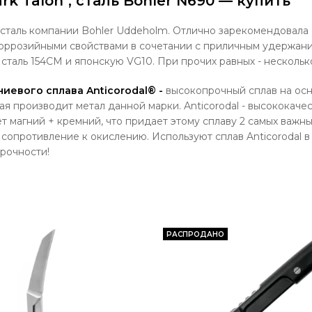
ark Talon", сталь Böhler N690 — купить
 сталь компании Bohler Uddeholm. Отлично зарекомендовала 
оррозийными свойствами в сочетании с приличным удержани
сталь 154СМ и японскую VG10. При прочих равных - несколь
иниевого сплава
Anticorodal®
-
высокопрочный сплав на осн
рая производит метал данной марки. Anticorodal - высококач
ет
магний + кремний, что придает этому сплаву 2 самых важн
е сопротивление к окислению. Используют сплав Anticorodal в
рочности!
РАСПРОДАНО