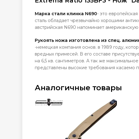
Extrema Ratio 135BF3 - Нож "D
Марка стали клинка N690
- это европейская
сталь обладает чрезвычайно хорошими антик
австрийская N690 напоминает американскую 
Рукоять ножа изготовлена из спец. алюм
-немецкая компания основ. в 1989 году, кото
вредных примесей. В его составе присутству
на 6,5 кв. сантиметров. А так же максимально
представлены высокие требования касаемо п
Аналогичные товары